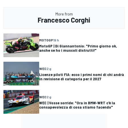
More from
Francesco Corghi
MOTOGP
19 h
MotoGP | Di Giannantonio: "Primo giorno ok,
anche se ho i muscoli distrutti!"
WEC
2 g
Licenze piloti FIA: ecco i primi nomi di chi andrà
in revisione di categoria per il 2027
WEC
2 g
WEC | Vosse sorride: "Ora in BMW-WRT c'è la
consapevolezza di cosa stiamo facendo"