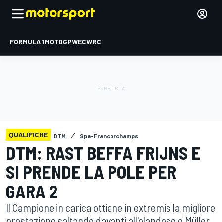
FORMULA 1
MOTOGP
WEC
WRC
QUALIFICHE
DTM
Spa-Francorchamps
DTM: RAST BEFFA FRIJNS E
SI PRENDE LA POLE PER
GARA 2
Il Campione in carica ottiene in extremis la migliore
prestazione saltando davanti all'olandese e Müller.