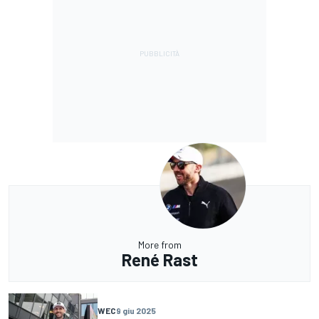
More from
René Rast
WEC
9 giu 2025