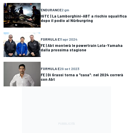
ENDURANCE
2 gm
IGTC | La Lamborghini-ABT a rischio squalifica
dopo il podio al Nürburgring
FORMULA E
11 apr 2024
FE | Abt monterà le powertrain Lola-Yamaha
dalla prossima stagione
FORMULA E
29 set 2023
FE | Di Grassi torna a "casa": nel 2024 correrà
con Abt