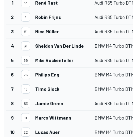
1
René Rast
Audi RS5 Turbo DTM 
33
2
Robin Frijns
Audi RS5 Turbo DTM 
4
3
Nico Müller
Audi RS5 Turbo DTM 
51
4
Sheldon Van Der Linde
BMW M4 Turbo DTM 
31
5
Mike Rockenfeller
Audi RS5 Turbo DTM 
99
6
Philipp Eng
BMW M4 Turbo DTM 
25
7
Timo Glock
BMW M4 Turbo DTM 
16
8
Jamie Green
Audi RS5 Turbo DTM 
53
9
Marco Wittmann
BMW M4 Turbo DTM 
11
10
Lucas Auer
BMW M4 Turbo DTM 
22