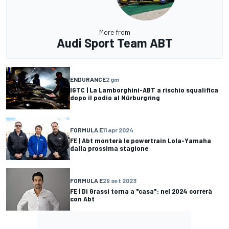
More from
Audi Sport Team ABT
ENDURANCE
2 gm
IGTC | La Lamborghini-ABT a rischio squalifica
dopo il podio al Nürburgring
FORMULA E
11 apr 2024
FE | Abt monterà le powertrain Lola-Yamaha
dalla prossima stagione
FORMULA E
29 set 2023
FE | Di Grassi torna a "casa": nel 2024 correrà
con Abt