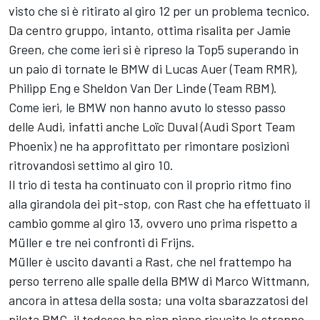
visto che si è ritirato al giro 12 per un problema tecnico.
Da centro gruppo, intanto, ottima risalita per Jamie
Green, che come ieri si è ripreso la Top5 superando in
un paio di tornate le BMW di Lucas Auer (Team RMR),
Philipp Eng e Sheldon Van Der Linde (Team RBM).
Come ieri, le BMW non hanno avuto lo stesso passo
delle Audi, infatti anche Loïc Duval (Audi Sport Team
Phoenix) ne ha approfittato per rimontare posizioni
ritrovandosi settimo al giro 10.
Il trio di testa ha continuato con il proprio ritmo fino
alla girandola dei pit-stop, con Rast che ha effettuato il
cambio gomme al giro 13, ovvero uno prima rispetto a
Müller e tre nei confronti di Frijns.
Müller è uscito davanti a Rast, che nel frattempo ha
perso terreno alle spalle della BMW di Marco Wittmann,
ancora in attesa della sosta; una volta sbarazzatosi del
pilota RMG, il tedesco ha pian piano ricucito lo strappo