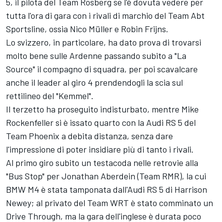
5, il pilota del Team Rosberg se l'è dovuta vedere per
tutta l'ora di gara con i rivali di marchio del Team Abt
Sportsline, ossia Nico Müller e Robin Frijns.
Lo svizzero, in particolare, ha dato prova di trovarsi
molto bene sulle Ardenne passando subito a "La
Source" il compagno di squadra, per poi scavalcare
anche il leader al giro 4 prendendogli la scia sul
rettilineo del "Kemmel".
Il terzetto ha proseguito indisturbato, mentre Mike
Rockenfeller si è issato quarto con la Audi RS 5 del
Team Phoenix a debita distanza, senza dare
l'impressione di poter insidiare più di tanto i rivali.
Al primo giro subito un testacoda nelle retrovie alla
"Bus Stop" per Jonathan Aberdein (Team RMR), la cui
BMW M4 è stata tamponata dall'Audi RS 5 di Harrison
Newey; al privato del Team WRT è stato comminato un
Drive Through, ma la gara dell'inglese è durata poco