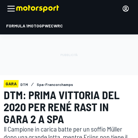
FORMULA 1
MOTOGP
WEC
WRC
GARA
DTM
Spa-Francorchamps
DTM: PRIMA VITTORIA DEL
2020 PER RENÉ RAST IN
GARA 2 A SPA
Il Campione in carica batte per un soffio Müller
dopo una grande lotta, mentre Frijns non tiene il