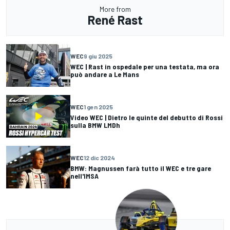
More from
René Rast
WEC
9 giu 2025
WEC | Rast in ospedale per una testata, ma ora
può andare a Le Mans
WEC
1 gen 2025
Video WEC | Dietro le quinte del debutto di Rossi
sulla BMW LMDh
WEC
12 dic 2024
BMW: Magnussen farà tutto il WEC e tre gare
nell'IMSA