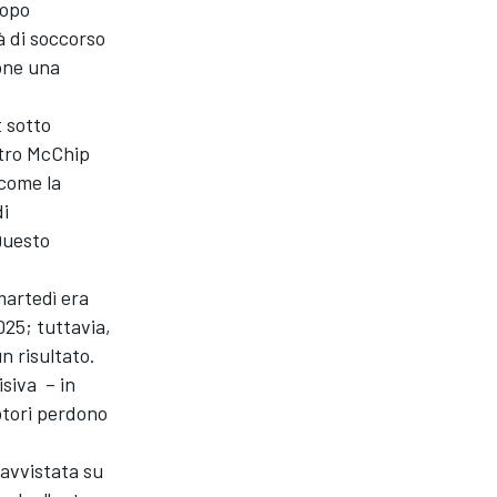
Dopo
tà di soccorso
one una
t sotto
etro McChip
 come la
di
Questo
martedì era
025; tuttavia,
n risultato.
siva – in
otori perdono
avvistata su