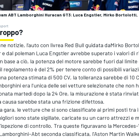
eam ABT Lamborghini Huracan GT3: Luca Engstler, Mirko Bortolotti, 
sport
troppo?
e notizie, l’auto con livrea Red Bull guidata daMirko Bortol
e dal poleman Luca Engstler avrebbe superato i valori di r
In base a ciò, la potenza del motore sarebbe fuori dal limite 
l regolamento è del 2% per tenere conto di possibili variazio
na potenza stimata di 500 CV, la tolleranza sarebbe di 10 
borghini era l'unica delle sei vetture selezionate che non 
onata martedì dopo la 24 Ore, la misurazione è stata rinviat
 causa sarebbe stata una frizione difettosa.
 gara, le vetture che si sono classificate ai primi posti tra i
igliori sono state sigillate, caricate su un carro attrezzi e 
n'ispezione di controllo. Tra queste figuravano la Mercede
a Lamborghini-Abt seconda classificata, l'Aston Martin Wal