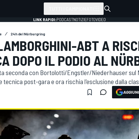
TUTTI I CAMPIONATI
LINK RAPIDI:
PODCAST
NOTIZIE
FOTO
VIDEO
e
24h del Nürburgring
 LAMBORGHINI-ABT A RISC
CA DOPO IL PODIO AL NÜ
a seconda con Bortolotti/Engstler/Niederhauser sul 
tecnica post-gara e ora rischia l'esclusione dalla class
AGGIUNG