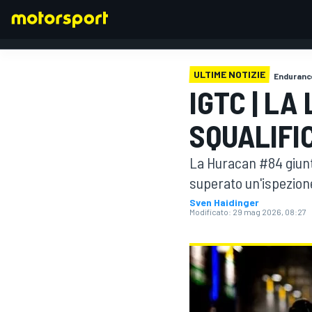
ULTIME NOTIZIE
Enduranc
IGTC | LA
FORMULA 1
SQUALIFI
La Huracan #84 giunt
superato un'ispezione 
Sven Haidinger
Modificato:
29 mag 2026, 08:27