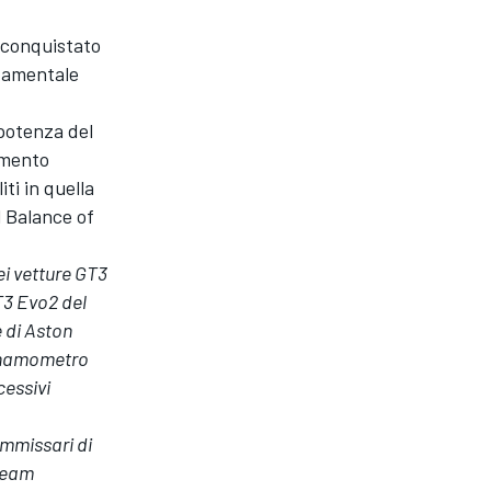
 conquistato
ndamentale
potenza del
imento
ti in quella
l Balance of
ei vetture GT3
T3 Evo2 del
e di Aston
dinamometro
cessivi
ommissari di
 team