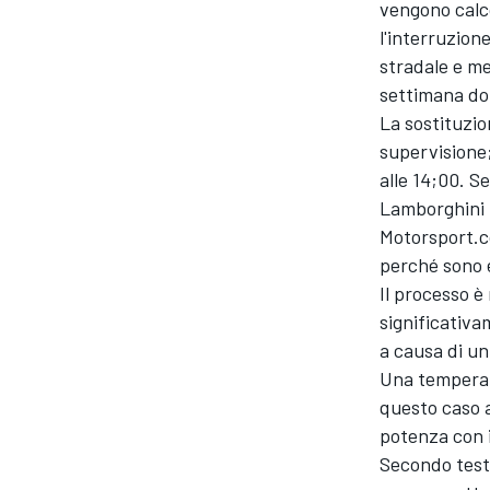
vengono calc
l'interruzione
stradale e m
settimana do
La sostituzio
supervisione
alle 14;00. S
Lamborghini r
Motorsport.c
perché sono e
Il processo è
significativa
a causa di un
Una temperatu
questo caso 
potenza con i
Secondo test