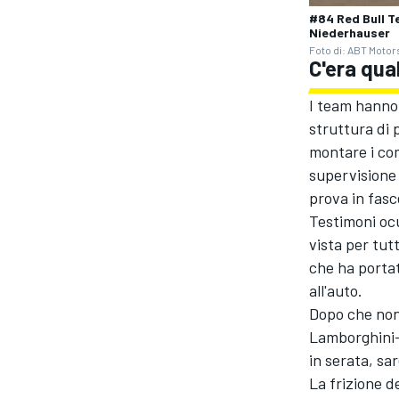
#84 Red Bull T
Niederhauser
Foto di: ABT Motor
C'era qua
I team hanno 
struttura di
montare i com
supervisione 
prova in fasce
Testimoni ocu
vista per tut
che ha portat
all'auto.
Dopo che non 
Lamborghini-Ab
RALLY
in serata, sa
La frizione d