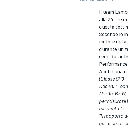
Il team Lamb
alla 24 Ore d
questa setti
Secondo le in
motore della
durante un te
sede durante 
Performance
Anche una n
(Classe SP9),
Red Bull Team 
Martin, BMW,
per misurare l
all’evento.”
"Il rapporto 
MONOPOSTO
gara, che si 