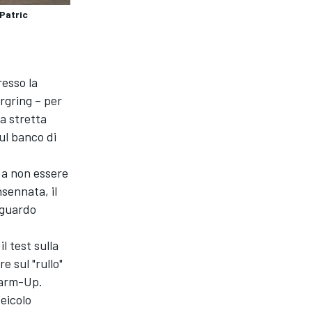
Patric
resso la
rgring – per
la stretta
ul banco di
o a non essere
sennata, il
riguardo
l test sulla
e sul "rullo"
Warm-Up.
eicolo