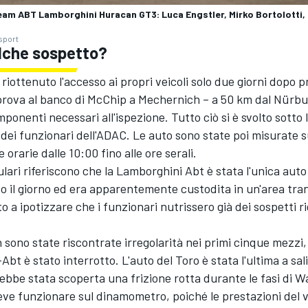
eam ABT Lamborghini Huracan GT3: Luca Engstler, Mirko Bortolotti, 
sport
lche sospetto?
riottenuto l'accesso ai propri veicoli solo due giorni dopo p
 prova al banco di McChip a Mechernich – a 50 km dal Nürbu
ponenti necessari all'ispezione. Tutto ciò si è svolto sotto 
dei funzionari dell'ADAC. Le auto sono state poi misurate s
 orarie dalle 10:00 fino alle ore serali.
lari riferiscono che la Lamborghini Abt è stata l'unica aut
to il giorno ed era apparentemente custodita in un'area tran
o a ipotizzare che i funzionari nutrissero già dei sospetti 
sono state riscontrate irregolarità nei primi cinque mezzi, i
t è stato interrotto. L'auto del Toro è stata l'ultima a salir
rebbe stata scoperta una frizione rotta durante le fasi di 
eve funzionare sul dinamometro, poiché le prestazioni del v