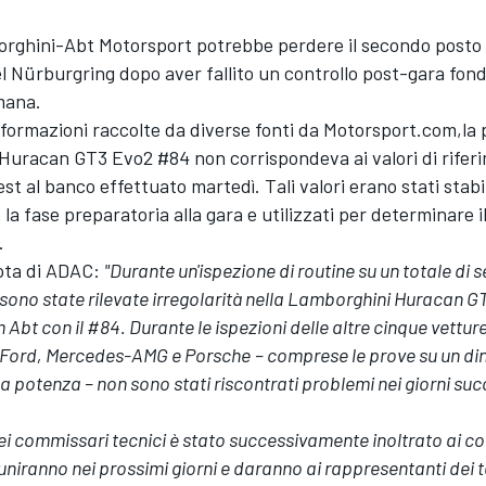
orghini-Abt Motorsport potrebbe perdere il secondo posto
el Nürburgring dopo aver fallito un controllo post-gara fo
mana.
formazioni raccolte da diverse fonti da Motorsport.com,la 
 Huracan GT3 Evo2 #84 non corrispondeva ai valori di rifer
st al banco effettuato martedì. Tali valori erano stati stabili
la fase preparatoria alla gara e utilizzati per determinare i
.
ota di ADAC:
"Durante un'ispezione di routine su un totale di s
 sono state rilevate irregolarità nella Lamborghini Huracan G
Abt con il #84. Durante le ispezioni delle altre cinque vettur
 Ford, Mercedes-AMG e Porsche
– comprese le prove su un 
a potenza – non sono stati riscontrati problemi nei giorni suc
dei commissari tecnici è stato successivamente inoltrato ai c
riuniranno nei prossimi giorni e daranno ai rappresentanti dei