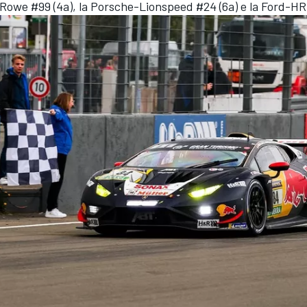
Rowe #99 (4a), la Porsche-Lionspeed #24 (6a) e la Ford-HR