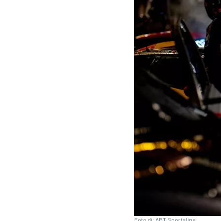
MOTOGP
WEC
WRC
Foto di: ABT Sportsline