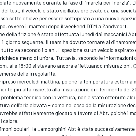
olate nuovamente durante la fase di "marcia per inerzia". 
 del test, il veicolo è stato sigillato, prelevato da una socie
esso sotto chiave per essere sottoposto a una nuova ispezi
po, ovvero il martedì dopo il weekend DTM a Zandvoort.
ne della frizione è stata effettuata lunedì dai meccanici Ab
; il giorno seguente, il team ha dovuto tornare al dinamom
e tutto va secondo i piani, l'ispezione su un veicolo aspirato
ichiede meno di un'ora. Tuttavia, secondo le informazioni 
om, alle 18;00 si stavano ancora effettuando misurazioni. 
merse delle irregolarità.
 ripreso mercoledì mattina, poiché la temperatura esterna 
mente più alta rispetto alla misurazione di riferimento del 2
 problema tecnico con la vettura, non è stato ottenuto alcu
ra dell’aria elevata – come nel caso della misurazione deci
avrebbe effettivamente giocato a favore di Abt, poiché i m
l calore.
imoni oculari, la Lamborghini Abt è stata successivamente 