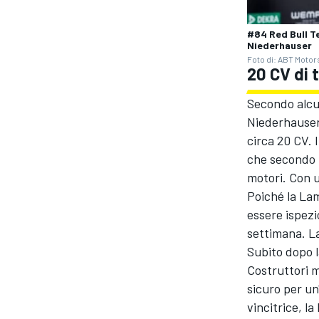
#84 Red Bull T
Niederhauser
Foto di: ABT Motor
20 CV di 
Secondo alcun
Niederhauser 
circa 20 CV. 
che secondo i
motori. Con u
Poiché la Lam
essere ispezi
settimana. La
Subito dopo la
ENDURANCE/GT
Costruttori m
sicuro per u
vincitrice, l