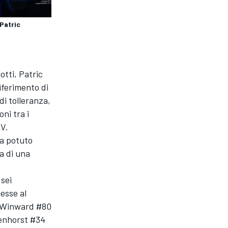
Patric
otti, Patric
iferimento di
di tolleranza,
ni tra i
CV.
ha potuto
a di una
 sei
messe al
s-Winward #80
kenhorst #34