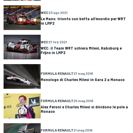
WEC
23 ago 2021
Le Mans: trionfo con beffa all'esordio per WRT
in LMP2
WEC
27 feb 2021
WEC: il Team WRT schiera Milesi, Habsburg e
Frijns in LMP2
FORMULA RENAULT
27 mag 2018
Monologo di Charles Milesi in Gara 2 a Monaco
FORMULA RENAULT
25 mag 2018
Alex Peroni e Charles Milesi si dividono le pole a
Monaco
FORMULA RENAULT
21 mag 2018