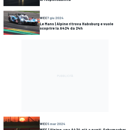
WEC
7 giu 2024
Le Mans | Alpine ritrova Habsburg e vuole
scoprire la A424 da 24h
WEC
5 mar 2024
WEC | Alpine: una A424 già a punti, Schumacher