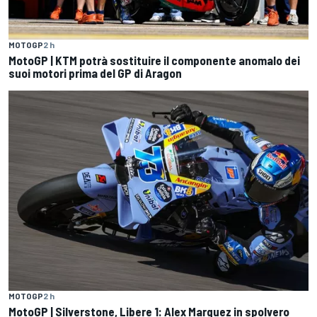
MOTOGP
2 h
MotoGP | KTM potrà sostituire il componente anomalo dei
suoi motori prima del GP di Aragon
MOTOGP
2 h
MotoGP | Silverstone, Libere 1: Alex Marquez in spolvero