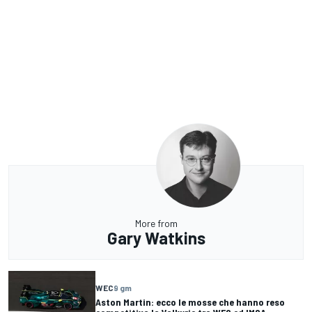
More from
Gary Watkins
WEC
9 gm
Aston Martin: ecco le mosse che hanno reso