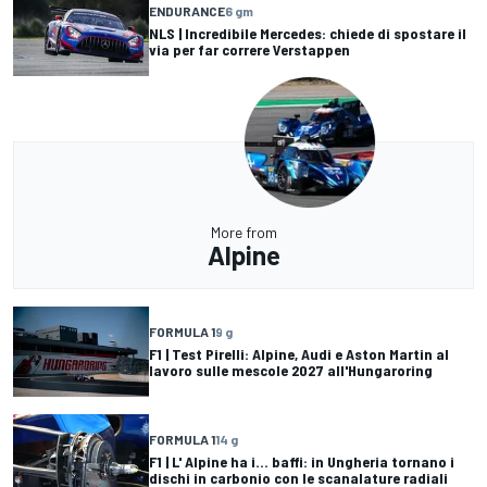
ENDURANCE
6 gm
NLS | Incredibile Mercedes: chiede di spostare il
via per far correre Verstappen
More from
Alpine
FORMULA 1
9 g
F1 | Test Pirelli: Alpine, Audi e Aston Martin al
lavoro sulle mescole 2027 all'Hungaroring
FORMULA 1
14 g
F1 | L' Alpine ha i... baffi: in Ungheria tornano i
dischi in carbonio con le scanalature radiali