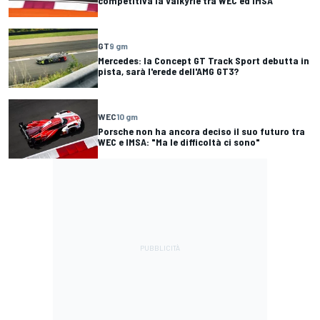
competitiva la Valkyrie tra WEC ed IMSA
GT
9 gm
Mercedes: la Concept GT Track Sport debutta in
pista, sarà l'erede dell'AMG GT3?
WEC
10 gm
Porsche non ha ancora deciso il suo futuro tra
WEC e IMSA: "Ma le difficoltà ci sono"