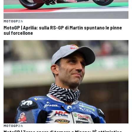
MOTOGP
2 h
MotoGP | Aprilia: sulla RS-GP di Martin spuntano le pinne
sul forcellone
MOTOGP
2 h
MotoGP | Zarco spera di tornare a Misano: "È ottimistico