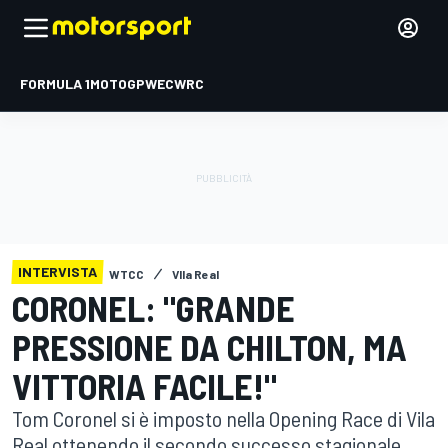
FORMULA 1
MOTOGP
WEC
WRC
INTERVISTA
WTCC
VIla Real
CORONEL: "GRANDE
PRESSIONE DA CHILTON, MA
VITTORIA FACILE!"
Tom Coronel si è imposto nella Opening Race di Vila
Real ottenendo il secondo successo stagionale,