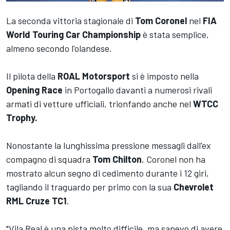
La seconda vittoria stagionale di
Tom Coronel
nel
FIA
World Touring Car Championship
è stata semplice,
almeno secondo l'olandese.
Il pilota della
ROAL Motorsport
si è imposto nella
Opening Race
in Portogallo davanti a numerosi rivali
armati di vetture ufficiali, trionfando anche nel
WTCC
Trophy.
Nonostante la lunghissima pressione messagli dall'ex
compagno di squadra
Tom Chilton
, Coronel non ha
mostrato alcun segno di cedimento durante i 12 giri,
tagliando il traguardo per primo con la sua
Chevrolet
RML Cruze TC1
.
"Vila Real è una pista molto difficile, ma sapevo di avere