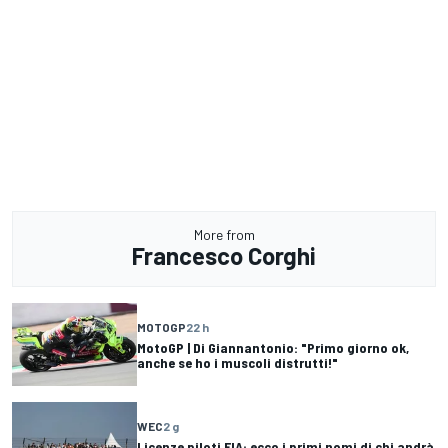
More from
Francesco Corghi
MOTOGP
22 h
MotoGP | Di Giannantonio: "Primo giorno ok,
anche se ho i muscoli distrutti!"
WEC
2 g
Licenze piloti FIA: ecco i primi nomi di chi andrà