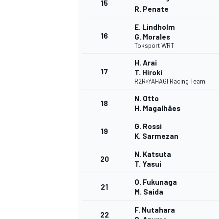
15
R. Penate
E. Lindholm
16
G. Morales
Toksport WRT
H. Arai
17
T. Hiroki
R2R×YAHAGI Racing Team
N. Otto
18
H. Magalhães
G. Rossi
19
K. Sarmezan
N. Katsuta
20
T. Yasui
ENDURANCE/GT
O. Fukunaga
21
M. Saida
F. Nutahara
22