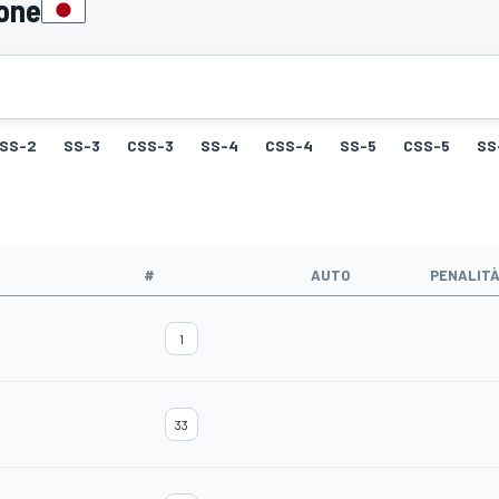
pone
SS-2
SS-3
CSS-3
SS-4
CSS-4
SS-5
CSS-5
SS
#
AUTO
PENALIT
1
33