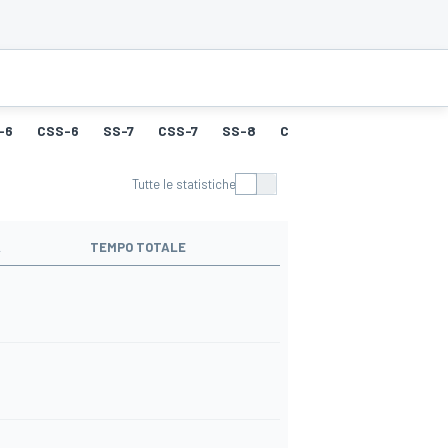
-6
CSS-6
SS-7
CSS-7
SS-8
CSS-8
SS-9
CSS-9
Tutte le statistiche
À
TEMPO TOTALE