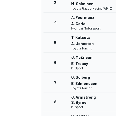
3
M. Salminen
Toyota Gazoo Racing WRT2
A. Fourmaux
4
A. Coria
Hyundai Motorsport
T. Katsuta
5
A. Johnston
Toyota Racing
J. McErlean
6
E. Treacy
M-Sport
O. Solberg
7
E. Edmondson
Toyota Racing
J. Armstrong
8
S. Byrne
M-Sport
MONOPOSTO