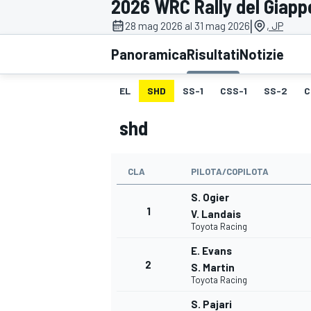
2026 WRC Rally del Giap
MOTOGP
WEC
|
28 mag 2026 al 31 mag 2026
, JP
Panoramica
Risultati
Notizie
EL
SHD
SS-1
CSS-1
SS-2
C
shd
CLA
PILOTA/COPILOTA
WRC
S. Ogier
1
V. Landais
Toyota Racing
E. Evans
2
S. Martin
Toyota Racing
S. Pajari