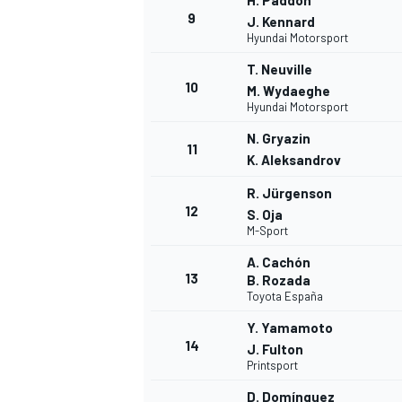
H. Paddon
9
J. Kennard
Hyundai Motorsport
T. Neuville
10
M. Wydaeghe
Hyundai Motorsport
N. Gryazin
11
K. Aleksandrov
R. Jürgenson
12
S. Oja
M-Sport
A. Cachón
13
B. Rozada
Toyota España
Y. Yamamoto
14
J. Fulton
Printsport
D. Domínguez