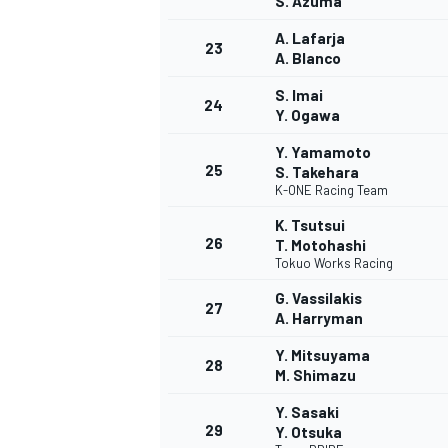
S. Azuma
A. Lafarja
23
A. Blanco
S. Imai
24
Y. Ogawa
Y. Yamamoto
25
S. Takehara
K-ONE Racing Team
K. Tsutsui
26
T. Motohashi
Tokuo Works Racing
G. Vassilakis
27
A. Harryman
Y. Mitsuyama
28
M. Shimazu
MONOMARCA
Y. Sasaki
29
Y. Otsuka