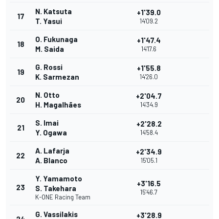
N. Katsuta
+1'39.0
17
T. Yasui
14'09.2
O. Fukunaga
+1'47.4
18
M. Saida
14'17.6
G. Rossi
+1'55.8
19
K. Sarmezan
14'26.0
N. Otto
+2'04.7
20
H. Magalhães
14'34.9
S. Imai
+2'28.2
21
Y. Ogawa
14'58.4
A. Lafarja
+2'34.9
22
A. Blanco
15'05.1
Y. Yamamoto
+3'16.5
23
S. Takehara
15'46.7
K-ONE Racing Team
G. Vassilakis
+3'28.9