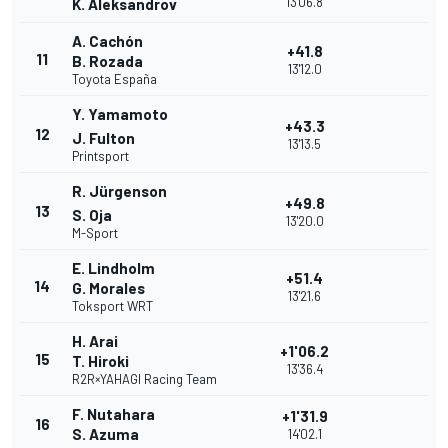
13'06.8
K. Aleksandrov
A. Cachón
+41.8
11
B. Rozada
13'12.0
Toyota España
Y. Yamamoto
+43.3
12
J. Fulton
13'13.5
Printsport
R. Jürgenson
+49.8
13
S. Oja
13'20.0
M-Sport
E. Lindholm
+51.4
14
G. Morales
13'21.6
Toksport WRT
H. Arai
+1'06.2
15
T. Hiroki
13'36.4
R2R×YAHAGI Racing Team
F. Nutahara
+1'31.9
16
S. Azuma
14'02.1