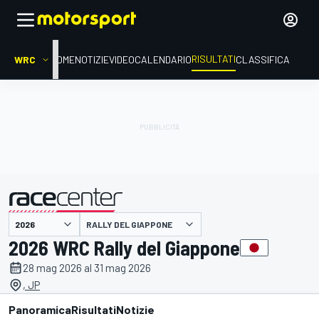
RISULTATI
WRC
HOME
NOTIZIE
VIDEO
CALENDARIO
CLASSIFICA
RALLY DEL GIAPPONE
presentato da
2026 WRC Rally del Giappone
28 mag 2026 al 31 mag 2026
, JP
Panoramica
Risultati
Notizie