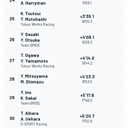
24
A. Harryman
15'59.1
K. Tsutsui
+3'35.1
25
T. Motohashi
16'05.3
Tokuo Works Racing
Y. Sasaki
+4'09.1
26
Y. Otsuka
16'39.3
Team BRIDE
T. Ogawa
+4'14.0
27
Y. Yamamoto
16'44.2
Tokuo Works Racing
Y. Mitsuyama
+4'23.3
28
M. Shimazu
16'53.5
Y. Ino
+5'17.8
29
K. Sakai
17'48.0
Team BRIDE
T. Aihara
+5'20.7
30
A. Uehara
17'50.9
D-SPORT Racing