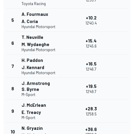
12'35.7
Toyota Racing
A. Fourmaux
+10.2
5
A. Coria
12'40.4
Hyundai Motorsport
T. Neuville
+15.4
6
M. Wydaeghe
12'45.6
Hyundai Motorsport
H. Paddon
+16.5
7
J. Kennard
12'46.7
Hyundai Motorsport
J. Armstrong
+19.5
8
S. Byrne
12'49.7
M-Sport
J. McErlean
+28.3
9
E. Treacy
12'58.5
M-Sport
N. Gryazin
+36.6
10