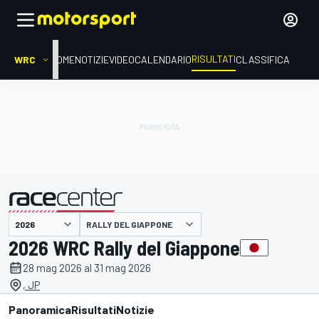
RISULTATI
WRC
HOME
NOTIZIE
VIDEO
CALENDARIO
CLASSIFICA
RALLY DEL GIAPPONE
presentato da
2026 WRC Rally del Giappone
28 mag 2026 al 31 mag 2026
, JP
Panoramica
Risultati
Notizie