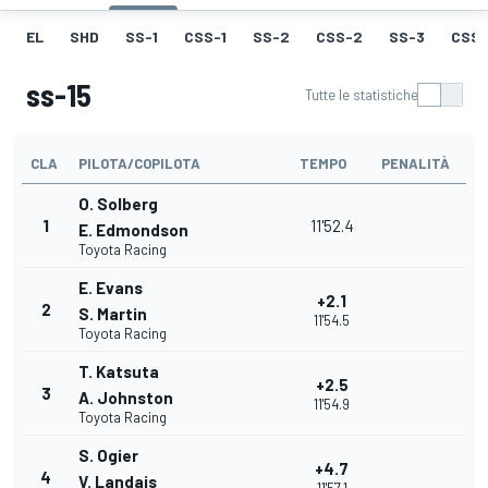
EL
SHD
SS-1
CSS-1
SS-2
CSS-2
SS-3
CSS-
ss-15
Tutte le statistiche
CLA
PILOTA/COPILOTA
TEMPO
PENALITÀ
O. Solberg
1
11'52.4
E. Edmondson
Toyota Racing
E. Evans
+2.1
2
S. Martin
11'54.5
Toyota Racing
T. Katsuta
+2.5
3
A. Johnston
11'54.9
Toyota Racing
S. Ogier
+4.7
4
V. Landais