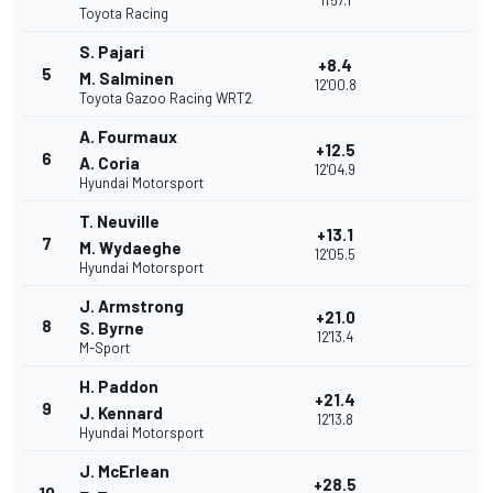
11'57.1
Toyota Racing
S. Pajari
+8.4
5
M. Salminen
12'00.8
Toyota Gazoo Racing WRT2
A. Fourmaux
+12.5
6
A. Coria
12'04.9
Hyundai Motorsport
T. Neuville
+13.1
7
M. Wydaeghe
12'05.5
Hyundai Motorsport
J. Armstrong
+21.0
8
S. Byrne
12'13.4
M-Sport
H. Paddon
+21.4
9
J. Kennard
12'13.8
Hyundai Motorsport
J. McErlean
+28.5