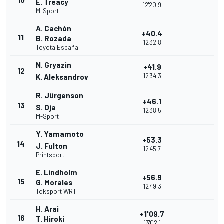
10
E. Treacy
12'20.9
M-Sport
A. Cachón
+40.4
11
B. Rozada
12'32.8
Toyota España
N. Gryazin
+41.9
12
12'34.3
K. Aleksandrov
R. Jürgenson
+46.1
13
S. Oja
12'38.5
M-Sport
Y. Yamamoto
+53.3
14
J. Fulton
12'45.7
Printsport
E. Lindholm
+56.9
15
G. Morales
12'49.3
Toksport WRT
H. Arai
+1'09.7
16
T. Hiroki
13'02.1