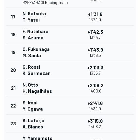
R2R×YAHAGI Racing Team
N. Katsuta
+1'31.6
17
T. Yasui
13'24.0
F. Nutahara
+1'42.3
18
S. Azuma
13'34.7
O. Fukunaga
+1'43.9
19
M. Saida
13'36.3
G. Rossi
+2'03.3
20
K. Sarmezan
13'55.7
N. Otto
+2'08.2
21
H. Magalhães
14'00.6
S. Imai
+2'41.6
22
Y. Ogawa
14'34.0
A. Lafarja
+3'15.8
23
A. Blanco
15'08.2
Y. Yamamoto