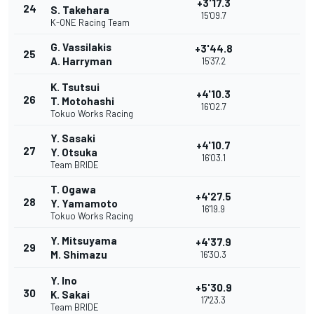
+3'17.3
24
S. Takehara
15'09.7
K-ONE Racing Team
G. Vassilakis
+3'44.8
25
A. Harryman
15'37.2
K. Tsutsui
+4'10.3
26
T. Motohashi
16'02.7
Tokuo Works Racing
Y. Sasaki
+4'10.7
27
Y. Otsuka
16'03.1
Team BRIDE
T. Ogawa
+4'27.5
28
Y. Yamamoto
16'19.9
Tokuo Works Racing
Y. Mitsuyama
+4'37.9
29
M. Shimazu
16'30.3
Y. Ino
+5'30.9
30
K. Sakai
17'23.3
Team BRIDE