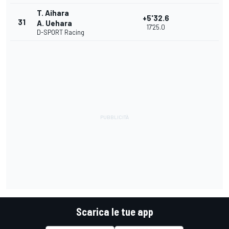
T. Aihara
+5'32.6
31
A. Uehara
17'25.0
D-SPORT Racing
Scarica le tue app