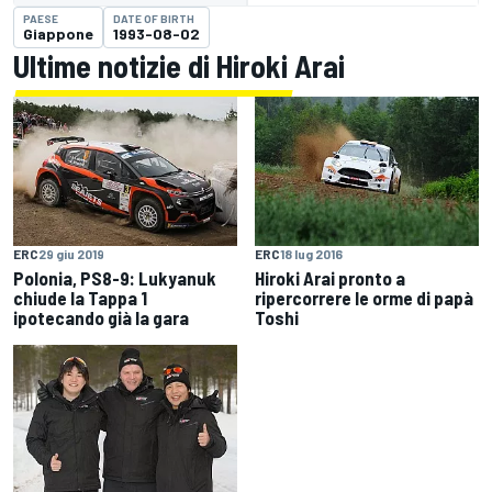
PAESE
DATE OF BIRTH
Giappone
1993-08-02
Ultime notizie di Hiroki Arai
ERC
29 giu 2019
ERC
18 lug 2016
Polonia, PS8-9: Lukyanuk
Hiroki Arai pronto a
chiude la Tappa 1
ripercorrere le orme di papà
ipotecando già la gara
Toshi