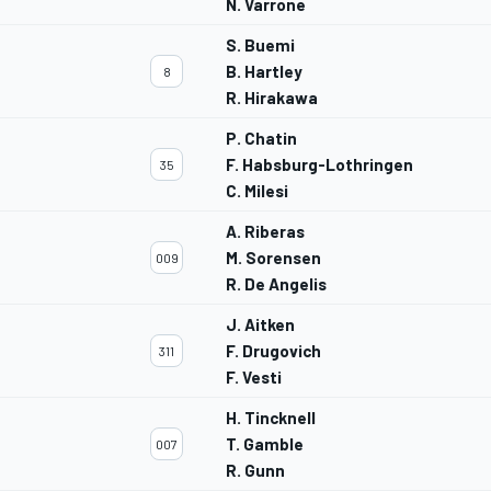
N. Varrone
S. Buemi
B. Hartley
8
R. Hirakawa
P. Chatin
F. Habsburg-Lothringen
35
C. Milesi
A. Riberas
M. Sorensen
009
R. De Angelis
J. Aitken
F. Drugovich
311
F. Vesti
H. Tincknell
T. Gamble
007
R. Gunn