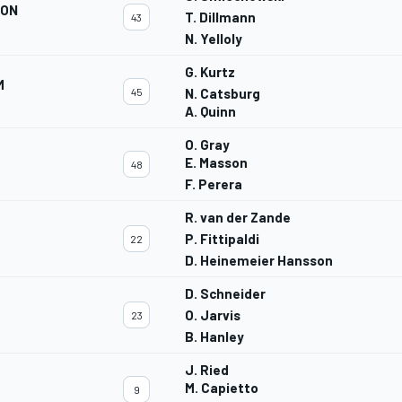
ION
T. Dillmann
43
N. Yelloly
G. Kurtz
M
45
N. Catsburg
A. Quinn
O. Gray
E. Masson
48
F. Perera
R. van der Zande
P. Fittipaldi
22
D. Heinemeier Hansson
D. Schneider
O. Jarvis
23
B. Hanley
J. Ried
M. Capietto
9