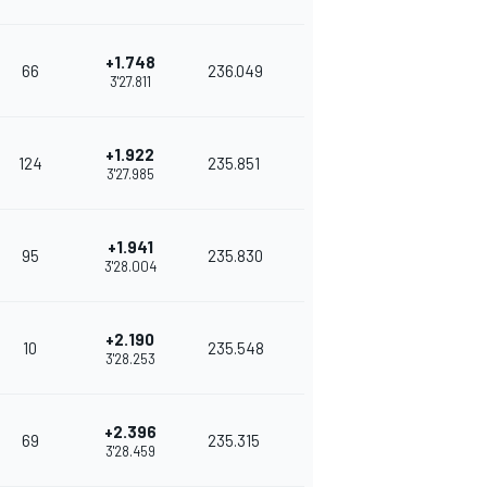
+1.748
66
236.049
3'27.811
+1.922
124
235.851
3'27.985
+1.941
95
235.830
3'28.004
+2.190
10
235.548
3'28.253
+2.396
69
235.315
3'28.459