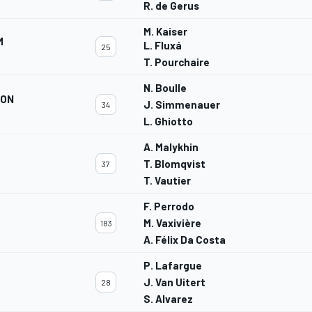
R. de Gerus
M. Kaiser
M
L. Fluxá
25
T. Pourchaire
N. Boulle
ION
J. Simmenauer
34
L. Ghiotto
A. Malykhin
T. Blomqvist
37
T. Vautier
F. Perrodo
M. Vaxivière
183
A. Félix Da Costa
P. Lafargue
J. Van Uitert
28
S. Alvarez