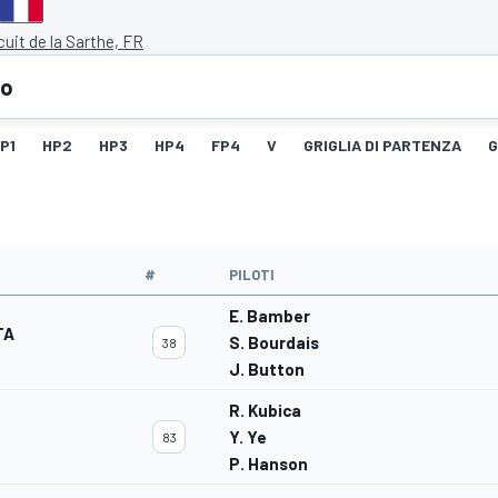
cuit de la Sarthe, FR
eo
P1
HP2
HP3
HP4
FP4
V
GRIGLIA DI PARTENZA
G
#
PILOTI
E. Bamber
TA
S. Bourdais
38
J. Button
R. Kubica
Y. Ye
83
P. Hanson