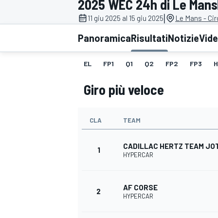
2025 WEC 24h di Le Mans
MOTOGP
WEC
|
11 giu 2025 al 15 giu 2025
Le Mans - Cir
Panoramica
Risultati
Notizie
Vid
EL
FP1
Q1
Q2
FP2
FP3
H
Giro più veloce
CLA
TEAM
WRC
CADILLAC HERTZ TEAM JO
1
HYPERCAR
AF CORSE
2
HYPERCAR