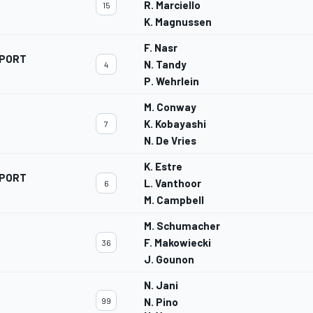
R. Marciello
15
K. Magnussen
F. Nasr
SPORT
N. Tandy
4
P. Wehrlein
M. Conway
K. Kobayashi
7
N. De Vries
K. Estre
SPORT
L. Vanthoor
6
M. Campbell
M. Schumacher
F. Makowiecki
36
J. Gounon
N. Jani
99
N. Pino