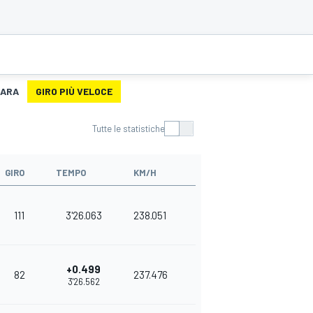
ARA
GIRO PIÙ VELOCE
Tutte le statistiche
GIRO
TEMPO
KM/H
111
3'26.063
238.051
+0.499
82
237.476
3'26.562