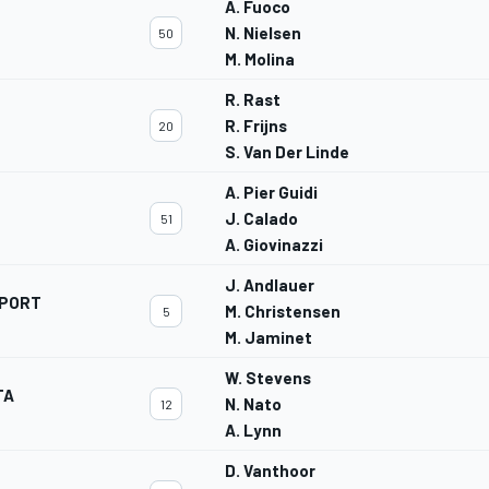
A. Fuoco
N. Nielsen
50
M. Molina
R. Rast
R. Frijns
20
S. Van Der Linde
A. Pier Guidi
J. Calado
51
A. Giovinazzi
J. Andlauer
SPORT
M. Christensen
5
M. Jaminet
W. Stevens
TA
N. Nato
12
A. Lynn
D. Vanthoor