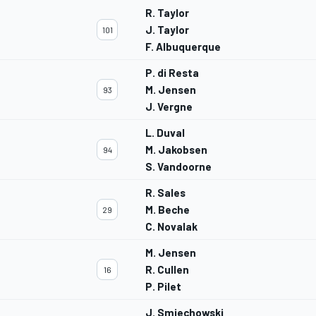
R. Taylor
J. Taylor
101
F. Albuquerque
P. di Resta
M. Jensen
93
J. Vergne
L. Duval
M. Jakobsen
94
S. Vandoorne
R. Sales
M. Beche
29
C. Novalak
M. Jensen
R. Cullen
16
P. Pilet
J. Smiechowski