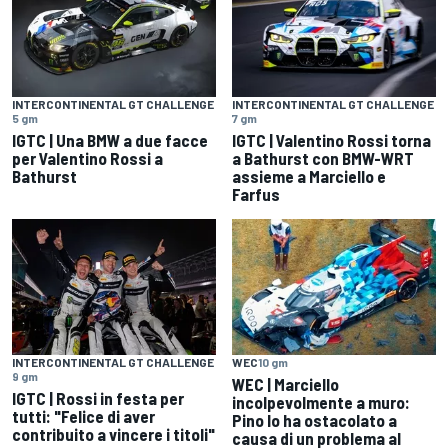
INTERCONTINENTAL GT CHALLENGE
INTERCONTINENTAL GT CHALLENGE
5 gm
7 gm
IGTC | Una BMW a due facce
IGTC | Valentino Rossi torna
per Valentino Rossi a
a Bathurst con BMW-WRT
Bathurst
assieme a Marciello e
Farfus
INTERCONTINENTAL GT CHALLENGE
WEC
10 gm
9 gm
WEC | Marciello
IGTC | Rossi in festa per
incolpevolmente a muro:
tutti: "Felice di aver
Pino lo ha ostacolato a
contribuito a vincere i titoli"
causa di un problema al