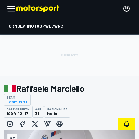
FORMULA 1
MOTOGP
WEC
WRC
Raffaele Marciello
TEAM
Team WRT
DATE OF BIRTH
AGE
NAZIONALITÀ
1994-12-17
31
Italia
25