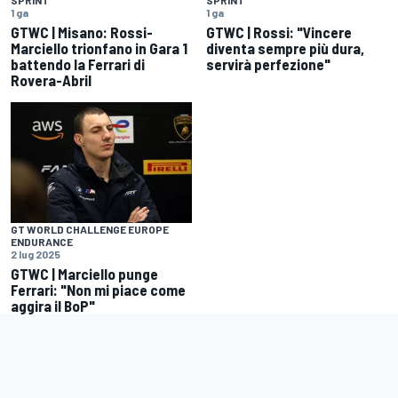
SPRINT
SPRINT
1 ga
1 ga
GTWC | Misano: Rossi-
GTWC | Rossi: "Vincere
Marciello trionfano in Gara 1
diventa sempre più dura,
battendo la Ferrari di
servirà perfezione"
Rovera-Abril
GT WORLD CHALLENGE EUROPE
ENDURANCE
2 lug 2025
GTWC | Marciello punge
Ferrari: "Non mi piace come
aggira il BoP"