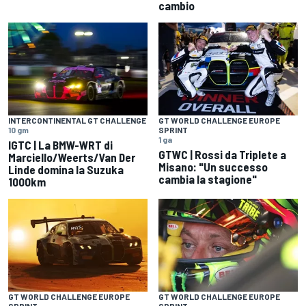
cambio
INTERCONTINENTAL GT CHALLENGE
GT WORLD CHALLENGE EUROPE
10 gm
SPRINT
1 ga
IGTC | La BMW-WRT di
GTWC | Rossi da Triplete a
Marciello/Weerts/Van Der
Misano: "Un successo
Linde domina la Suzuka
cambia la stagione"
1000km
GT WORLD CHALLENGE EUROPE
GT WORLD CHALLENGE EUROPE