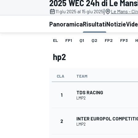
2025 WEC 24h di Le Mans
MOTOGP
WEC
|
11 giu 2025 al 15 giu 2025
Le Mans - Cir
Panoramica
Risultati
Notizie
Vid
EL
FP1
Q1
Q2
FP2
FP3
H
hp2
CLA
TEAM
WRC
TDS RACING
1
LMP2
INTER EUROPOL COMPETITI
2
LMP2