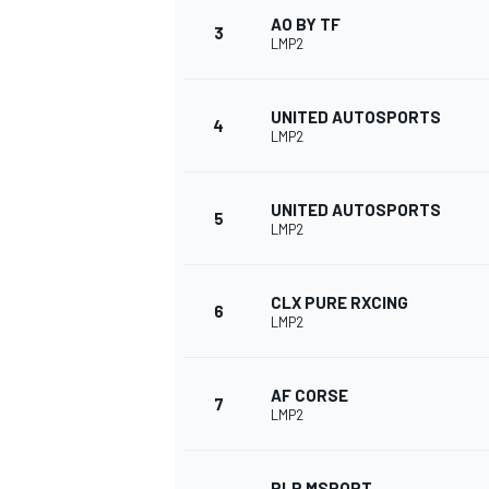
AO BY TF
3
LMP2
UNITED AUTOSPORTS
4
LMP2
UNITED AUTOSPORTS
5
LMP2
CLX PURE RXCING
6
LMP2
AF CORSE
7
LMP2
MONOPOSTO
RLR MSPORT