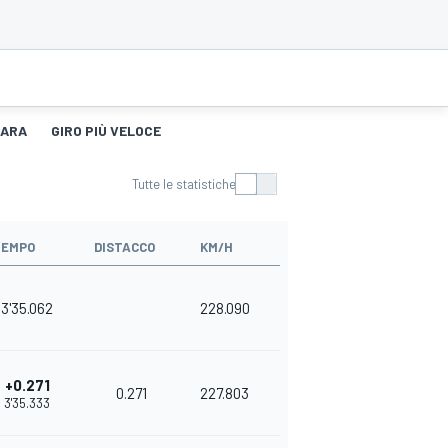
ARA
GIRO PIÙ VELOCE
Tutte le statistiche
TEMPO
DISTACCO
KM/H
3'35.062
228.090
+0.271
0.271
227.803
3'35.333