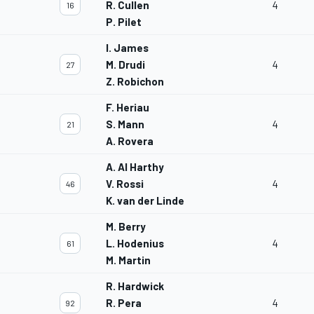
R. Cullen
4
16
P. Pilet
I. James
M. Drudi
4
27
Z. Robichon
F. Heriau
S. Mann
4
21
A. Rovera
A. Al Harthy
V. Rossi
4
46
K. van der Linde
M. Berry
L. Hodenius
4
61
M. Martin
R. Hardwick
R. Pera
4
92