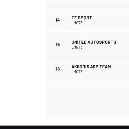
TF SPORT
14
LMGT3
UNITED AUTOSPORTS
15
LMGT3
AKKODIS ASP TEAM
16
LMGT3
ENDURANCE/GT