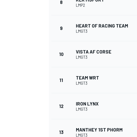
8
LMP2
HEART OF RACING TEAM
9
LMGT3
VISTA AF CORSE
10
LMGT3
TEAM WRT
11
LMGT3
IRON LYNX
12
LMGT3
MANTHEY 1ST PHORM
13
LMGT3