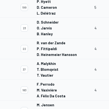
P. Hyett
D. Cameron
5
199
L. Délétraz
D. Schneider
O. Jarvis
4
23
B. Hanley
R. van der Zande
P. Fittipaldi
4
22
D. Heinemeier Hansson
A. Malykhin
T. Blomqvist
4
37
T. Vautier
F. Perrodo
M. Vaxivière
4
183
A. Félix Da Costa
M. Jensen