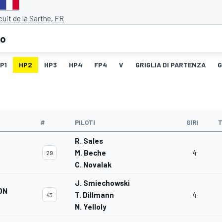
cuit de la Sarthe, FR
eo
P1
HP2
HP3
HP4
FP4
V
GRIGLIA DI PARTENZA
G
#
PILOTI
GIRI
R. Sales
M. Beche
4
29
C. Novalak
J. Smiechowski
ON
T. Dillmann
4
43
N. Yelloly