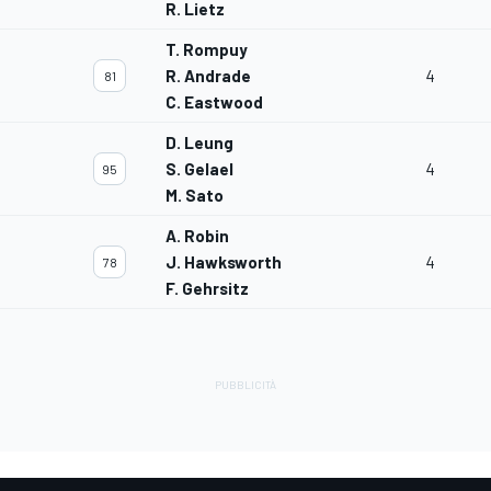
R. Lietz
T. Rompuy
R. Andrade
4
81
C. Eastwood
D. Leung
S. Gelael
4
95
M. Sato
A. Robin
J. Hawksworth
4
78
F. Gehrsitz