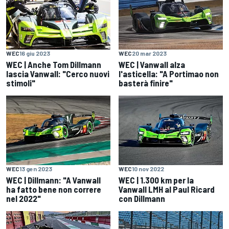
WEC
16 giu 2023
WEC
20 mar 2023
WEC | Anche Tom Dillmann
WEC | Vanwall alza
lascia Vanwall: "Cerco nuovi
l'asticella: "A Portimao non
stimoli"
basterà finire"
WEC
13 gen 2023
WEC
10 nov 2022
WEC | Dillmann: "A Vanwall
WEC | 1.300 km per la
ha fatto bene non correre
Vanwall LMH al Paul Ricard
nel 2022"
con Dillmann