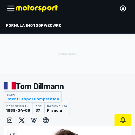
FORMULA 1
MOTOGP
WEC
WRC
Tom Dillmann
TEAM
Inter Europol Competition
DATE OF BIRTH
AGE
NAZIONALITÀ
1989-04-06
37
Francia
43