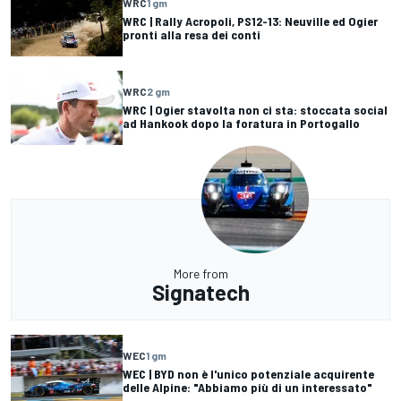
WRC
1 gm
WRC | Rally Acropoli, PS12-13: Neuville ed Ogier
pronti alla resa dei conti
WRC
2 gm
WRC | Ogier stavolta non ci sta: stoccata social
ad Hankook dopo la foratura in Portogallo
More from
Signatech
WEC
1 gm
WEC | BYD non è l'unico potenziale acquirente
delle Alpine: "Abbiamo più di un interessato"