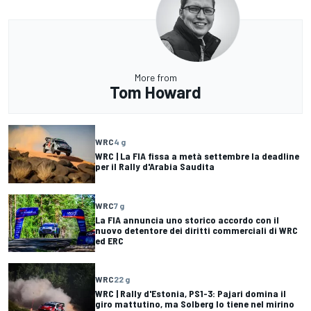
More from
Tom Howard
WRC
4 g
WRC | La FIA fissa a metà settembre la deadline
per il Rally d'Arabia Saudita
WRC
7 g
La FIA annuncia uno storico accordo con il
nuovo detentore dei diritti commerciali di WRC
ed ERC
WRC
22 g
WRC | Rally d'Estonia, PS1-3: Pajari domina il
giro mattutino, ma Solberg lo tiene nel mirino