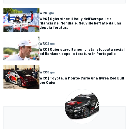
WRC
1 gm
WRC | Ogier vince il Rally dell'Acropoli e si
rilancia nel Mondiale. Neuville beffato da una
doppia foratura
WRC
2 gm
WRC | Ogier stavolta non ci sta: stoccata social
ad Hankook dopo la foratura in Portogallo
WRC
6 gm
WRC | Toyota: a Monte-Carlo una livrea Red Bull
per Ogier