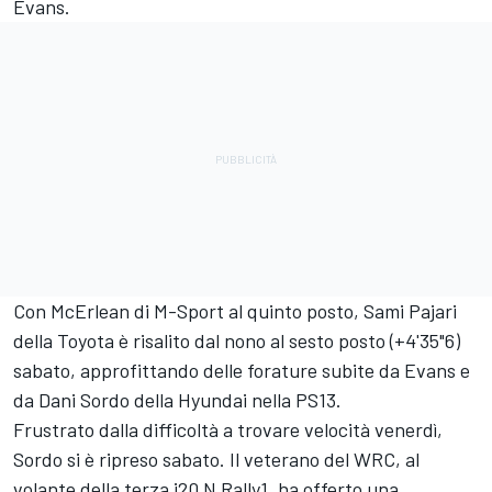
Evans.
Con McErlean di M-Sport al quinto posto,
Sami Pajari
della Toyota è risalito dal nono al sesto posto (+4'35"6)
sabato, approfittando delle forature subite da Evans e
da
Dani Sordo
della Hyundai nella PS13.
Frustrato dalla difficoltà a trovare velocità venerdì,
Sordo si è ripreso sabato. Il veterano del WRC, al
volante della terza i20 N Rally1, ha offerto una