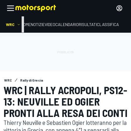
WRC
HOME
NOTIZIE
VIDEO
CALENDARIO
RISULTATI
CLASSIFICA
WRC
Rally di Grecia
WRC | RALLY ACROPOLI, PS12-
13: NEUVILLE ED OGIER
PRONTI ALLA RESA DEI CONTI
Thierry Neuville e Sebastien Ogier lotteranno per la
vittoria in Grecia, con appena 4"1 a separarli alla