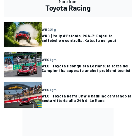
More from
Toyota Racing
WRC
21 g
WRC | Rally d'Estonia, PS4-7: Pajari fa
settebello e controlla, Katsuta nei guai
WEC
1 gm
WEC | Toyota riconquista Le Mans: la forza dei
Campioni ha superato anche i problemi tecnici
WEC
1 gm
WEC | Toyota beffa BMW e Cadillac centrando la
sesta vittoria alla 24h di Le Mans