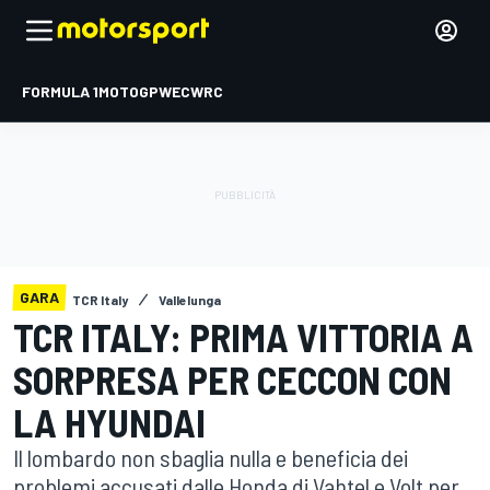
FORMULA 1
MOTOGP
WEC
WRC
GARA
TCR Italy
Vallelunga
TCR ITALY: PRIMA VITTORIA A
SORPRESA PER CECCON CON
LA HYUNDAI
Il lombardo non sbaglia nulla e beneficia dei
problemi accusati dalle Honda di Vahtel e Volt per