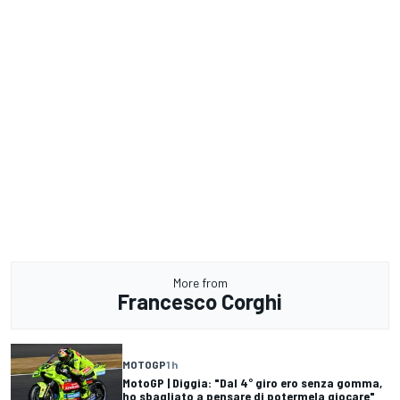
More from
Francesco Corghi
MOTOGP
1 h
MotoGP | Diggia: "Dal 4° giro ero senza gomma,
ho sbagliato a pensare di potermela giocare"