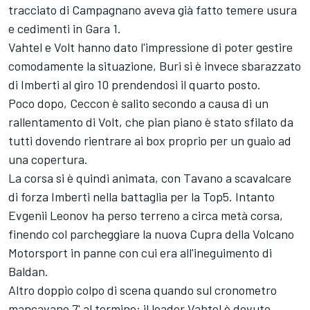
tracciato di Campagnano aveva già fatto temere usura
e cedimenti in Gara 1.
Vahtel e Volt hanno dato l'impressione di poter gestire
comodamente la situazione, Buri si è invece sbarazzato
di Imberti al giro 10 prendendosi il quarto posto.
Poco dopo, Ceccon è salito secondo a causa di un
rallentamento di Volt, che pian piano è stato sfilato da
tutti dovendo rientrare ai box proprio per un guaio ad
una copertura.
La corsa si è quindi animata, con Tavano a scavalcare
di forza Imberti nella battaglia per la Top5. Intanto
Evgenii Leonov ha perso terreno a circa metà corsa,
finendo col parcheggiare la nuova Cupra della Volcano
Motorsport in panne con cui era all'ineguimento di
Baldan.
Altro doppio colpo di scena quando sul cronometro
mancavano 7' al termine: il leader Vahtel è dovuto