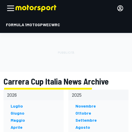
FORMULA 1
MOTOGP
WEC
WRC
Carrera Cup Italia News Archive
2026
2025
Luglio
Novembre
Giugno
Ottobre
Maggio
Settembre
Aprile
Agosto