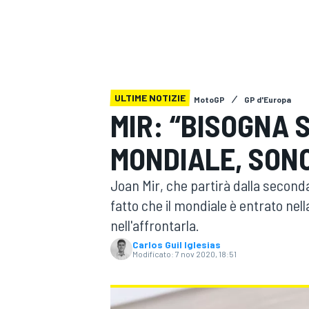
MOTOGP
WEC
ULTIME NOTIZIE
MotoGP
GP d'Europa
MIR: “BISOGNA 
MONDIALE, SONO
WRC
Joan Mir, che partirà dalla second
fatto che il mondiale è entrato nel
nell'affrontarla.
Carlos Guil Iglesias
Modificato:
7 nov 2020, 18:51