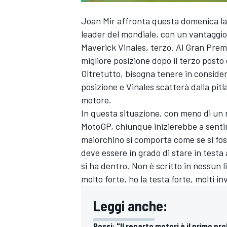
Joan Mir affronta questa domenica la p
leader del mondiale, con un vantaggio
Maverick Vinales, terzo. Al Gran Premio
migliore posizione dopo il terzo posto 
Oltretutto, bisogna tenere in conside
posizione e Vinales scatterà dalla pit
motore.
In questa situazione, con meno di un m
MotoGP, chiunque inizierebbe a sentire
maiorchino si comporta come se si foss
deve essere in grado di stare in testa
si ha dentro. Non è scritto in nessun 
molto forte, ho la testa forte, molti i
Leggi anche:
Rossi: "Il reparto motori è il primo p