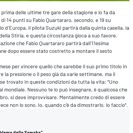
rima delle ultime tre gare della stagione e lo fa da
 di 14 punti su Fabio Quartararo, secondo, e 19 su
 d'Europa, il pilota Suzuki partirà dalla quinta casella, la
della Stiria, e questa circostanza gioca a suo favore.
razione che Fabio Quartararo partirà dall'11esima
lane dopo essere stato costretto a montare il sesto
ese per vincere quello che sarebbe il suo primo titolo in
 la pressione o il peso già da varie settimane, ma il
e trovato in queste condizioni da tutta la vita: "Uno
 al mondiale. Nessuno te lo può insegnare, è qualcosa che
libro, si deve improvvisare. Mentalmente credo di essere
nvece non lo sono. Io, quando c'è da dimostrarlo, lo faccio".
roblema della Yamaha"