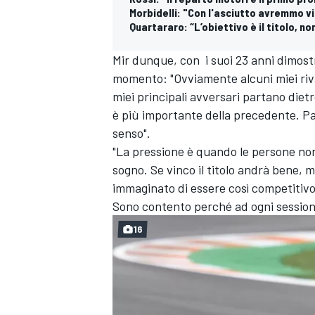
Morbidelli: "Con l'asciutto avremmo vi
Quartararo: “L’obiettivo è il titolo, n
Mir dunque, con i suoi 23 anni dimostra
momento: "Ovviamente alcuni miei riva
miei principali avversari partano diet
è più importante della precedente. Pa
senso".
"La pressione è quando le persone non 
sogno. Se vinco il titolo andrà bene, 
immaginato di essere così competitivo 
Sono contento perché ad ogni sessione 
16
ENDURANCE/GT