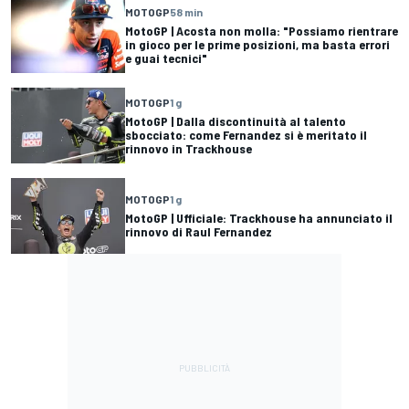
MOTOGP
58 min
MotoGP | Acosta non molla: "Possiamo rientrare
in gioco per le prime posizioni, ma basta errori
e guai tecnici"
MOTOGP
1 g
MotoGP | Dalla discontinuità al talento
sbocciato: come Fernandez si è meritato il
rinnovo in Trackhouse
MOTOGP
1 g
MotoGP | Ufficiale: Trackhouse ha annunciato il
rinnovo di Raul Fernandez