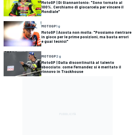
MotoGP | Di Giannantonio: "Sono tornato al
100%. Cerchiamo di giocarcela per vincere il
Mondiale"
MOTOGP
1 g
MotoGP | Acosta non molla: "Possiamo rientrare
in gioco per le prime posizioni, ma basta errori
e guai tecnici"
MOTOGP
2 g
MotoGP | Dalla discontinuità al talento
sbocciato: come Fernandez si è meritato il
rinnovo in Trackhouse