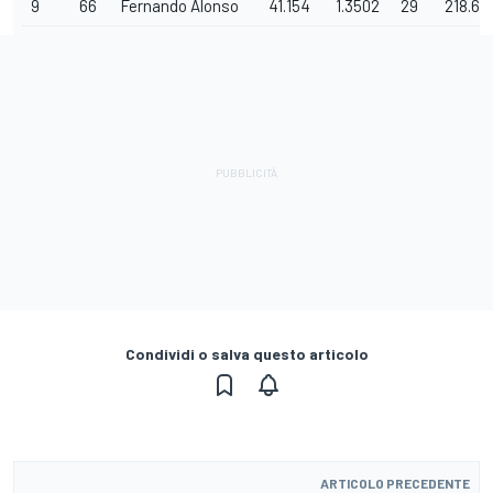
9
66
Fernando Alonso
41.154
1.3502
29
218.69
Condividi o salva questo articolo
ARTICOLO PRECEDENTE