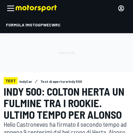
FORMULA 1
MOTOGP
WEC
WRC
TEST
IndyCar
Test di apertura Indy 500
INDY 500: COLTON HERTA UN
FULMINE TRA I ROOKIE.
ULTIMO TEMPO PER ALONSO
Helio Castroneves ha firmato il secondo tempo ad
appena 9 centesimi dal bel crono di Herta. Alonso