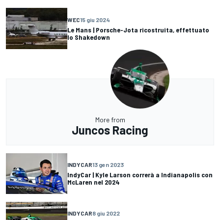
WEC
15 giu 2024
Le Mans | Porsche-Jota ricostruita, effettuato
lo Shakedown
More from
Juncos Racing
INDYCAR
13 gen 2023
IndyCar | Kyle Larson correrà a Indianapolis con
McLaren nel 2024
INDYCAR
8 giu 2022