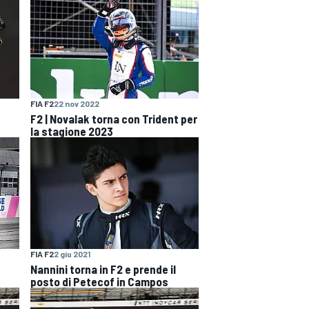
FIA F2
22 nov 2022
F2 | Novalak torna con Trident per
la stagione 2023
FIA F2
2 giu 2021
Nannini torna in F2 e prende il
posto di Petecof in Campos