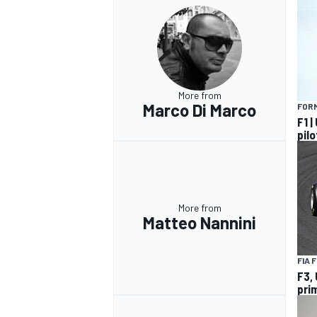
More from
Marco Di Marco
FORM
F1 |
pilo
More from
Matteo Nannini
FIA 
F3,
pri