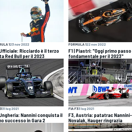
ULA 1
23 nov 2022
FORMULA 1
22 nov 2022
 Ufficiale: Ricciardo è il terzo
F1 | Piastri: "Oggi primo passo
ta Red Bull per il 2023
fondamentale per il 2023"
F3
31 lug 2021
FIA F3
3 lug 2021
 Ungheria: Nannini conquista il
F3, Austria: patatrac Nannini-
mo successo in Gara 2
Novalak, Hauger ringrazia