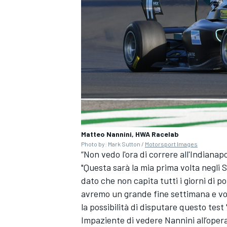
Matteo Nannini, HWA Racelab
Photo by: Mark Sutton /
Motorsport Images
“Non vedo l'ora di correre all'Indiana
"Questa sarà la mia prima volta negli 
dato che non capita tutti i giorni di 
ENDURANCE/GT
avremo un grande fine settimana e vo
la possibilità di disputare questo test 
Impaziente di vedere Nannini all’oper