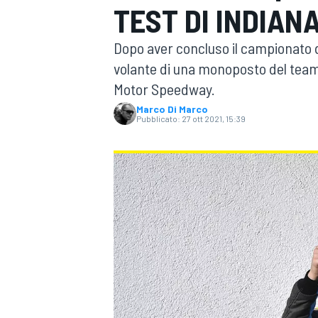
TEST DI INDIAN
MOTOGP
WEC
Dopo aver concluso il campionato 
volante di una monoposto del team 
Motor Speedway.
Marco Di Marco
Pubblicato:
27 ott 2021, 15:39
WRC