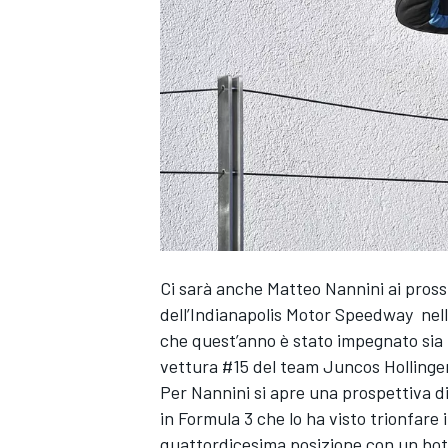
Ci sarà anche Matteo Nannini ai prossi
dell’Indianapolis Motor Speedway nelle 
che quest’anno è stato impegnato sia i
vettura #15 del team Juncos Hollinge
Per Nannini si apre una prospettiva d
in Formula 3 che lo ha visto trionfare
MONOPOSTO
quattordicesima posizione con un bott