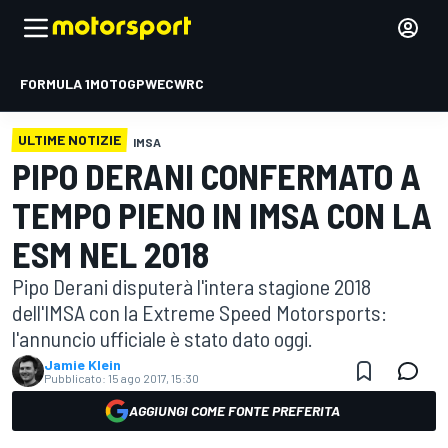
FORMULA 1
MOTOGP
WEC
WRC
ULTIME NOTIZIE
IMSA
PIPO DERANI CONFERMATO A
TEMPO PIENO IN IMSA CON LA
ESM NEL 2018
Pipo Derani disputerà l'intera stagione 2018
dell'IMSA con la Extreme Speed Motorsports:
l'annuncio ufficiale è stato dato oggi.
Jamie Klein
Pubblicato:
15 ago 2017, 15:30
AGGIUNGI COME FONTE PREFERITA