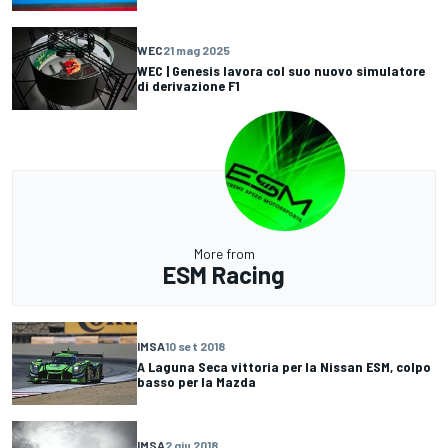
WEC
21 mag 2025
WEC | Genesis lavora col suo nuovo simulatore
di derivazione F1
More from
ESM Racing
IMSA
10 set 2018
A Laguna Seca vittoria per la Nissan ESM, colpo
basso per la Mazda
IMSA
2 giu 2018