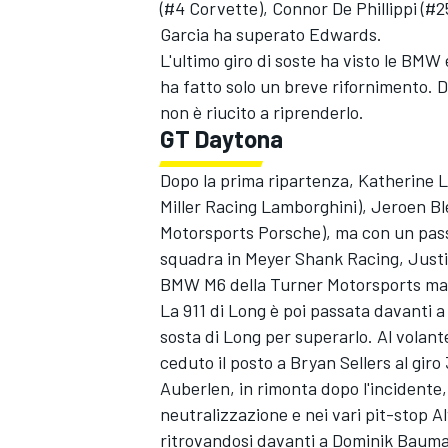
(#4 Corvette), Connor De Phillippi (
Garcia ha superato Edwards.
L'ultimo giro di soste ha visto le BM
ha fatto solo un breve rifornimento. De
non è riucito a riprenderlo.
GT Daytona
Dopo la prima ripartenza, Katherine L
Miller Racing Lamborghini), Jeroen B
Motorsports Porsche), ma con un pass
squadra in Meyer Shank Racing, Justin
BMW M6 della Turner Motorsports ma
La 911 di Long è poi passata davanti a
sosta di Long per superarlo. Al volant
ceduto il posto a Bryan Sellers al giro 
Auberlen, in rimonta dopo l'incidente
RALLY
neutralizzazione e nei vari pit-stop A
ritrovandosi davanti a Dominik Baum