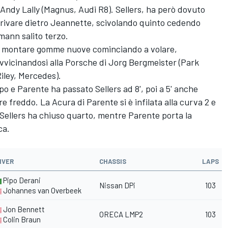
 Andy Lally (Magnus, Audi R8). Sellers, ha però dovuto
rrivare dietro Jeannette, scivolando quinto cedendo
ann salito terzo.
 per montare gomme nuove cominciando a volare,
vicinandosi alla Porsche di Jorg Bergmeister (Park
iley, Mercedes).
uppo e Parente ha passato Sellers ad 8', poi a 5' anche
freddo. La Acura di Parente si è infilata alla curva 2 e
 Sellers ha chiuso quarto, mentre Parente porta la
ca.
IVER
CHASSIS
LAPS
Pipo Derani
Nissan DPi
103
Johannes van Overbeek
Jon Bennett
ORECA LMP2
103
Colin Braun