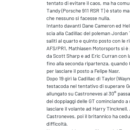
tentato di evitare il caos, ma ha comu
Tandy (Porsche 911 RSR T) è stato ma
che nessuno si facesse nulla.
Intanto davanti Dane Cameron ed Heli
scia alla Cadillac del poleman Jordan
saliti al quarto e quinto posto con l
AFS/PR1, Mathiasen Motorsports si è p
da Scott Sharp e ad Eric Curran con l
fino alla seconda ripartenza, quando 
per lasciare il posto a Felipe Nasr.
Dopo 19 giri la Cadillac di Taylor (Way
testacoda nel tentativo di superare 
allungato su Castroneves al 30° passa
dei doppiaggi delle GT cominciando a m
lasciare il volante ad Harry Tincknell.
Castroneves, poi il britannico ha cedut
difficoltà.