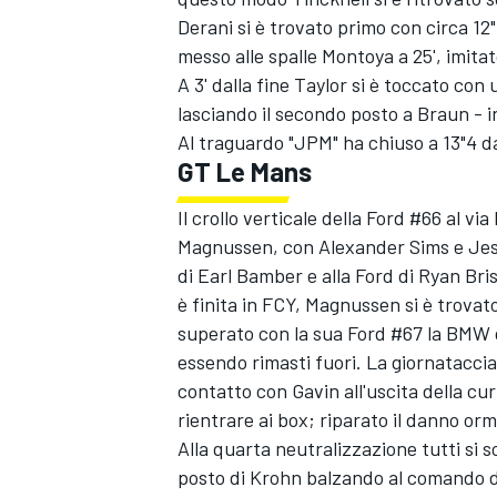
Derani si è trovato primo con circa 12
messo alle spalle Montoya a 25', imit
A 3' dalla fine Taylor si è toccato co
lasciando il secondo posto a Braun - in
Al traguardo "JPM" ha chiuso a 13"4 d
GT Le Mans
Il crollo verticale della Ford #66 al vi
Magnussen, con Alexander Sims e Jess
di Earl Bamber e alla Ford di Ryan Bri
è finita in FCY, Magnussen si è trova
superato con la sua Ford #67 la BMW 
essendo rimasti fuori. La giornatacci
contatto con Gavin all'uscita della c
rientrare ai box; riparato il danno orma
MONOMARCA
Alla quarta neutralizzazione tutti si
posto di Krohn balzando al comando d