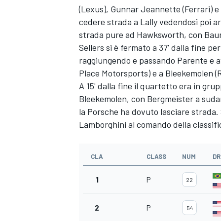
(Lexus), Gunnar Jeannette (Ferrari) e
cedere strada a Lally vedendosi poi a
strada pure ad Hawksworth, con Baum
Sellers si è fermato a 37' dalla fine
raggiungendo e passando Parente e av
Place Motorsports) e a Bleekemolen (R
A 15' dalla fine il quartetto era in gr
Bleekemolen, con Bergmeister a sudare 
la Porsche ha dovuto lasciare strada.
Lamborghini al comando della classifi
CLA
CLASS
NUM
DR
1
P
22
2
P
54