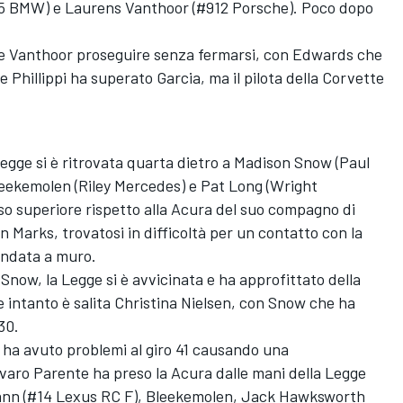
#25 BMW) e Laurens Vanthoor (#912 Porsche). Poco dopo
W e Vanthoor proseguire senza fermarsi, con Edwards che
 Phillippi ha superato Garcia, ma il pilota della Corvette
egge si è ritrovata quarta dietro a Madison Snow (Paul
leekemolen (Riley Mercedes) e Pat Long (Wright
o superiore rispetto alla Acura del suo compagno di
 Marks, trovatosi in difficoltà per un contatto con la
ndata a muro.
 Snow, la Legge si è avvicinata e ha approfittato della
e intanto è salita Christina Nielsen, con Snow che ha
30.
, ha avuto problemi al giro 41 causando una
lvaro Parente ha preso la Acura dalle mani della Legge
ann (#14 Lexus RC F), Bleekemolen, Jack Hawksworth