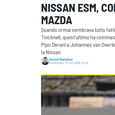
NISSAN ESM, CO
MOTOGP
WEC
MAZDA
Quando ormai sembrava tutto fatt
Tincknell, quest'ultimo ha commess
Pipo Derani e Johannes van Overbe
la Nissan.
David Malsher
Modificato:
10 set 2018, 14:30
WRC