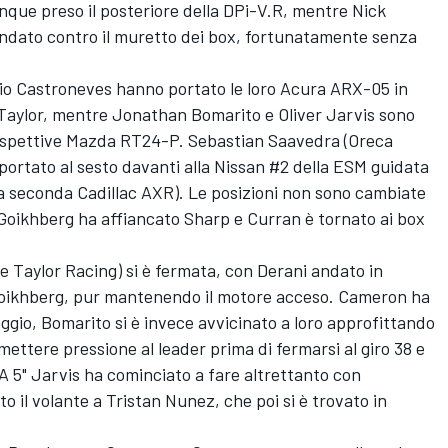
nque preso il posteriore della DPi-V.R, mentre Nick
ndato contro il muretto dei box, fortunatamente senza
o Castroneves hanno portato le loro Acura ARX-05 in
 Taylor, mentre Jonathan Bomarito e Oliver Jarvis sono
e rispettive Mazda RT24-P. Sebastian Saavedra (Oreca
ortato al sesto davanti alla Nissan #2 della ESM guidata
a seconda Cadillac AXR). Le posizioni non sono cambiate
Goikhberg ha affiancato Sharp e Curran è tornato ai box
ne Taylor Racing) si è fermata, con Derani andato in
Goikhberg, pur mantenendo il motore acceso. Cameron ha
ggio, Bomarito si è invece avvicinato a loro approfittando
ettere pressione al leader prima di fermarsi al giro 38 e
 A 5" Jarvis ha cominciato a fare altrettanto con
o il volante a Tristan Nunez, che poi si è trovato in