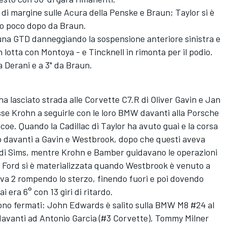
" di margine sulle Acura della Penske e Braun; Taylor si è
ato poco dopo da Braun.
n una GTD danneggiando la sospensione anteriore sinistra e
 lotta con Montoya - e Tincknell in rimonta per il podio.
a Derani e a 3" da Braun.
a ha lasciato strada alle Corvette C7.R di Oliver Gavin e Jan
e Krohn a seguirle con le loro BMW davanti alla Porsche
scoe. Quando la Cadillac di Taylor ha avuto guai e la corsa
to davanti a Gavin e Westbrook, dopo che questi aveva
di Sims, mentre Krohn e Bamber guidavano le operazioni
a Ford si è materializzata quando Westbrook è venuto a
urva 2 rompendo lo sterzo, finendo fuori e poi dovendo
i era 6° con 13 giri di ritardo.
 sono fermati: John Edwards è salito sulla BMW M8 #24 al
avanti ad Antonio Garcia (#3 Corvette), Tommy Milner