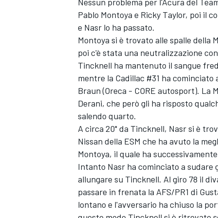
Nessun problema per l'Acura del Tea
Pablo Montoya e Ricky Taylor, poi il c
e Nasr lo ha passato.
Montoya si è trovato alle spalle della
poi c'è stata una neutralizzazione c
Tincknell ha mantenuto il sangue fredd
mentre la Cadillac #31 ha cominciato a
Braun (Oreca - CORE autosport). La Ma
Derani, che però gli ha risposto qual
salendo quarto.
A circa 20" da Tincknell, Nasr si è tro
Nissan della ESM che ha avuto la megl
Montoya, il quale ha successivamente 
Intanto Nasr ha cominciato a sudare gi
ENDURANCE/GT
allungare su Tincknell. Al giro 78 il di
passare in frenata la AFS/PR1 di Gus
lontano e l'avversario ha chiuso la po
questo modo Tincknell si è ritrovato s