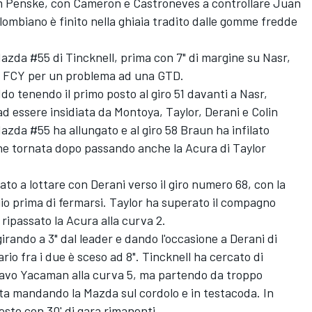
m Penske, con Cameron e Castroneves a controllare Juan
olombiano è finito nella ghiaia tradito dalle gomme fredde
 Mazda #55 di Tincknell, prima con 7" di margine su Nasr,
on FCY per un problema ad una GTD.
o tenendo il primo posto al giro 51 davanti a Nasr,
d essere insidiata da Montoya, Taylor, Derani e Colin
zda #55 ha allungato e al giro 58 Braun ha infilato
che tornata dopo passando anche la Acura di Taylor
vato a lottare con Derani verso il giro numero 68, con la
io prima di fermarsi. Taylor ha superato il compagno
ripassato la Acura alla curva 2.
rando a 3" dal leader e dando l'occasione a Derani di
vario fra i due è sceso ad 8". Tincknell ha cercato di
tavo Yacaman alla curva 5, ma partendo da troppo
rta mandando la Mazda sul cordolo e in testacoda. In
esto con 30' di gara rimanenti.