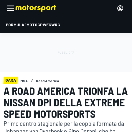
FORMULA 1
MOTOGP
WEC
WRC
GARA
IMSA
Road America
A ROAD AMERICA TRIONFA LA
NISSAN DPI DELLA EXTREME
SPEED MOTORSPORTS
Primo centro stagionale per la coppia formata da
Johannes van Overbeek e Pipo Derani, che ha