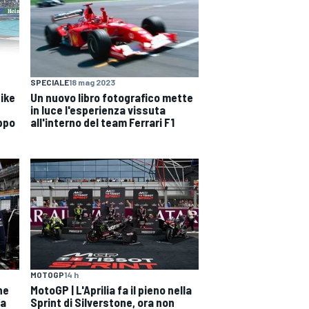
SPECIALE
18 mag 2023
ike
Un nuovo libro fotografico mette
in luce l'esperienza vissuta
uppo
all'interno del team Ferrari F1
MOTOGP
14 h
ne
MotoGP | L'Aprilia fa il pieno nella
ta
Sprint di Silverstone, ora non