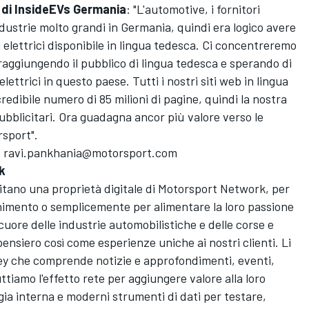
 di
InsideEVs
Germania
: "L'automotive, i fornitori
ndustrie molto grandi in Germania, quindi era logico avere
i elettrici disponibile in lingua tedesca. Ci concentreremo
raggiungendo il pubblico di lingua tedesca e sperando di
elettrici in questo paese. Tutti i nostri siti web in lingua
edibile numero di 85 milioni di pagine, quindi la nostra
pubblicitari. Ora guadagna ancor più valore verso le
rsport".
:
ravi.pankhania@motorsport.com
k
sitano una proprietà digitale di
Motorsport Network
, per
nimento o semplicemente per alimentare la loro passione
 cuore delle industrie automobilistiche e delle corse e
ensiero così come esperienze uniche ai nostri clienti. Li
 che comprende notizie e approfondimenti, eventi,
uttiamo l'effetto rete per aggiungere valore alla loro
ia interna e moderni strumenti di dati per testare,