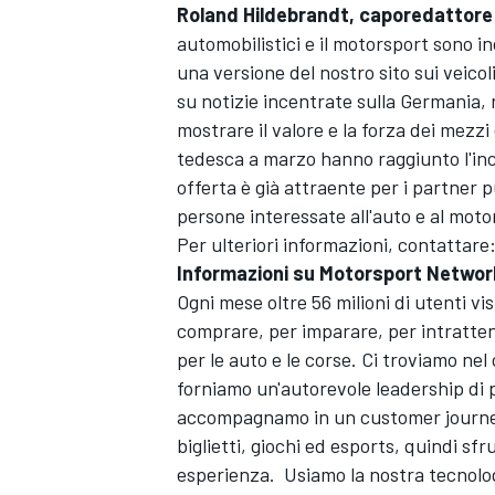
Roland Hildebrandt, caporedattore
automobilistici e il motorsport sono i
una versione del nostro sito sui veicol
su notizie incentrate sulla Germania, 
mostrare il valore e la forza dei mezzi 
tedesca a marzo hanno raggiunto l'incr
offerta è già attraente per i partner 
persone interessate all'auto e al moto
Per ulteriori informazioni, contattare
Informazioni su
Motorsport Networ
Ogni mese oltre 56 milioni di utenti vi
comprare, per imparare, per intratte
per le auto e le corse. Ci troviamo nel
forniamo un'autorevole leadership di p
ENDURANCE/GT
accompagnamo in un customer journey
biglietti, giochi ed esports, quindi sfr
esperienza. Usiamo la nostra tecnolog