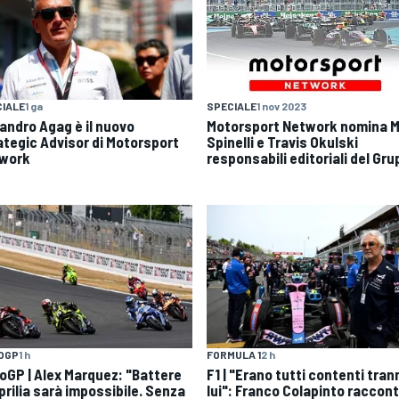
IALE
1 ga
SPECIALE
1 nov 2023
jandro Agag è il nuovo
Motorsport Network nomina M
ategic Advisor di Motorsport
Spinelli e Travis Okulski
work
responsabili editoriali del Gr
OGP
1 h
FORMULA 1
2 h
oGP | Alex Marquez: "Battere
F1 | "Erano tutti contenti tran
prilia sarà impossibile. Senza
lui": Franco Colapinto raccon