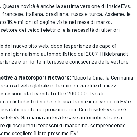
a. Questa novità è anche la settima versione di
InsideEVs
,
, francese, italiana, brasiliana, russa e turca. Assieme, le
o 16,4 milioni di pagine viste nel mese di marzo,
ettore dei veicoli elettrici e la necessità di ulteriori
le del nuovo sito web, dopo l'esperienza da capo di
 nel giornalismo automobilistico dal 2007, Hildebrandt
rienza e un forte interesse e conoscenza delle vetture
motive a
Motorsport Network
:
"Dopo la Cina, la Germania
ato a livello globale in termini di vendite di mezzi
se ne sono stati venduti oltre 200.000. I vasti
omobilistiche tedesche e la sua transizione verso gli EV e
inevitabilmente nei prossimi anni. Con
InsideEVs
che è
nsideEVs
Germania aiuterà le case automobilistiche a
are gli acquirenti tedeschi di macchine, comprendendo
come scegliere il loro prossimo EV".