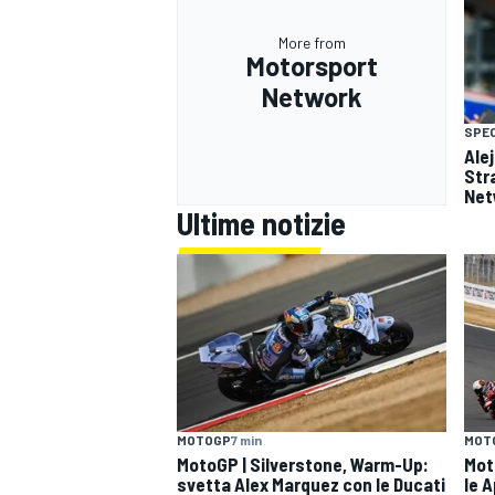
More from
Motorsport
Network
SPEC
Ale
Str
Net
Ultime notizie
MOTOGP
7 min
MOT
MotoGP | Silverstone, Warm-Up:
Mot
svetta Alex Marquez con le Ducati
le A