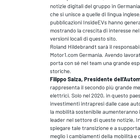
notizie digitali del gruppo in Germani
che si unisce a quelle di lingua inglese
pubblicazioni
InsideEVs
hanno generat
mostrando la crescita di interesse nel s
versioni locali di questo sito.
Roland Hildebrandt sarà il responsabi
Motor1.com
Germania. Avendo lavorato
porta con sé nel team una grande espe
storiche.
Filippo Salza, Presidente dell'Auto
rappresenta il secondo più grande merc
elettrici. Solo nel 2020, in questo pae
investimenti intrapresi dalle case aut
la mobilità sostenibile aumenteranno 
leader nel settore di queste notizie,
I
spiegare tale transizione e a support
meglio i cambiamenti della mobilità e 