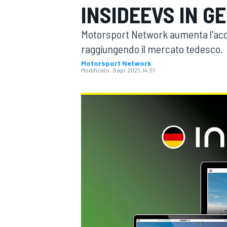
INSIDEEVS IN G
MOTOGP
WEC
Motorsport Network aumenta l'access
raggiungendo il mercato tedesco.
Motorsport Network
Modificato:
9 apr 2021, 14:51
WRC