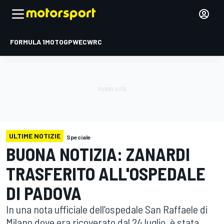
FORMULA 1
MOTOGP
WEC
WRC
ULTIME NOTIZIE
Speciale
BUONA NOTIZIA: ZANARDI
TRASFERITO ALL'OSPEDALE
DI PADOVA
In una nota ufficiale dell’ospedale San Raffaele di
Milano dove era ricoverato dal 24 luglio, è stata