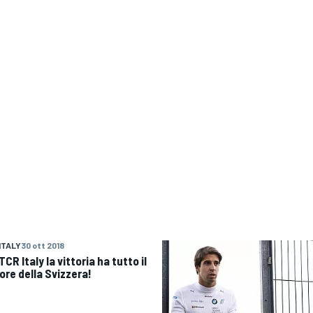
ITALY
30 ott 2018
TCR Italy la vittoria ha tutto il
ore della Svizzera!