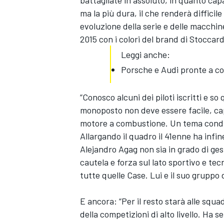
battagliate in assoluto, in quanto capa
ma la più dura, il che renderà difficil
evoluzione della serie e delle macchi
2015 con i colori del brand di Stoccar
Leggi anche:
Porsche e Audi pronte a co
“Conosco alcuni dei piloti iscritti e s
monoposto non deve essere facile, ca
motore a combustione. Un tema condiv
Allargando il quadro il 41enne ha infi
Alejandro Agag non sia in grado di ges
cautela e forza sul lato sportivo e te
tutte quelle Case. Lui e il suo gruppo 
ENDURANCE/GT
E ancora: “Per il resto starà alle squ
della competizioni di alto livello. Ha 