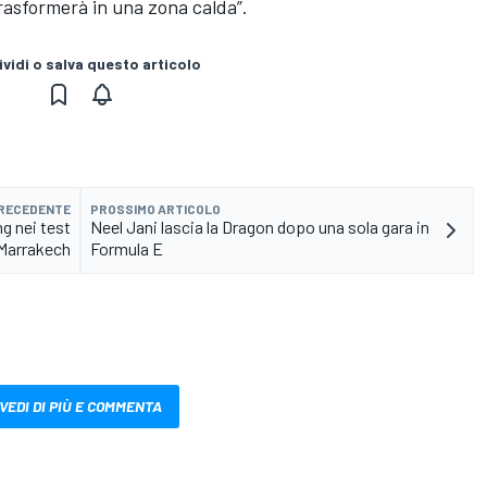
trasformerà in una zona calda”.
vidi o salva questo articolo
PRECEDENTE
PROSSIMO ARTICOLO
g nei test
Neel Jani lascia la Dragon dopo una sola gara in
 Marrakech
Formula E
VEDI DI PIÙ E COMMENTA