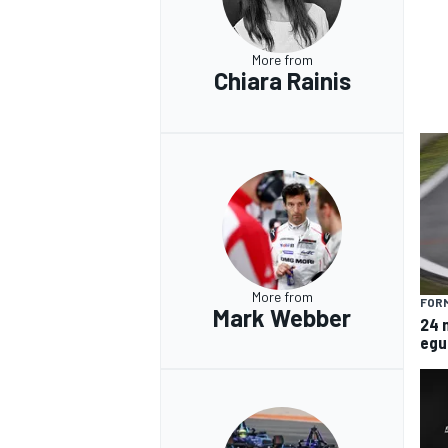
More from
Chiara Rainis
More from
FORM
Mark Webber
24 
egua