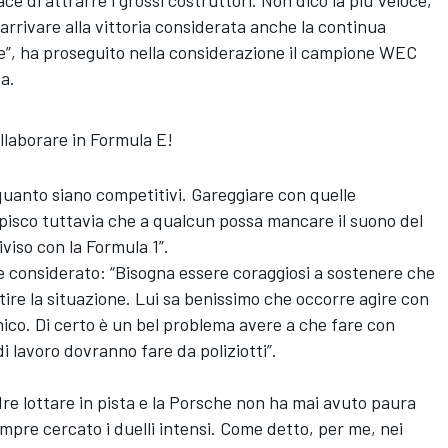
ce di attrarre i grossi costruttori. Non dico la più veloce,
e arrivare alla vittoria considerata anche la continua
ne”, ha proseguito nella considerazione il campione WEC
da.
llaborare in Formula E!
o quanto siano competitivi. Gareggiare con quelle
pisco tuttavia che a qualcun possa mancare il suono del
iso con la Formula 1”.
ne considerato: “Bisogna essere coraggiosi a sostenere che
tire la situazione. Lui sa benissimo che occorre agire con
cnico. Di certo è un bel problema avere a che fare con
di lavoro dovranno fare da poliziotti”.
adre lottare in pista e la Porsche non ha mai avuto paura
sempre cercato i duelli intensi. Come detto, per me, nei