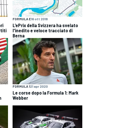
FORMULA E
16 ott 2018
ri
L’ePrix della Svizzera ha svelato
titi
l'inedito e veloce tracciato di
Berna
FORMULA 1
21 apr 2020
Le corse dopo la Formula 1: Mark
n
Webber