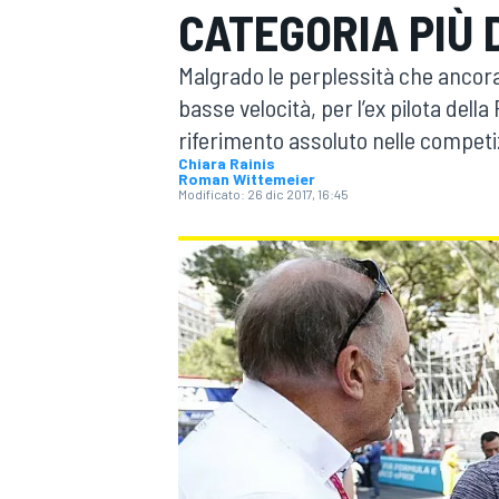
CATEGORIA PIÙ D
MOTOGP
WEC
Malgrado le perplessità che ancora
basse velocità, per l’ex pilota della
riferimento assoluto nelle competiz
Chiara Rainis
Roman Wittemeier
Modificato:
26 dic 2017, 16:45
WRC