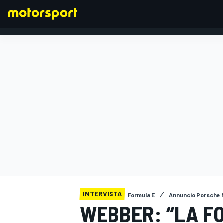
FORMULA 1
INTERVISTA
Formula E
Annuncio Porsche 
WEBBER: “LA F