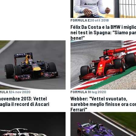
FORMULA E
20 ott 2018
Félix Da Costa e la BMW i miglio
nei test in Spagna: “Siamo par
bene!”
ULA 1
24 nov 2020
FORMULA 1
8 lug 2020
novembre 2013: Vettel
Webber: "Vettel svuotato,
glia il record di Ascari
sarebbe meglio finisse ora co
Ferrari"