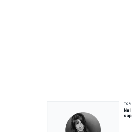
TCR 
Nel 
sap
RALLY