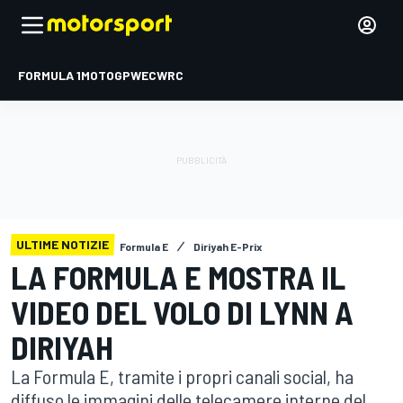
FORMULA 1
MOTOGP
WEC
WRC
ULTIME NOTIZIE
Formula E
Diriyah E-Prix
LA FORMULA E MOSTRA IL
VIDEO DEL VOLO DI LYNN A
DIRIYAH
La Formula E, tramite i propri canali social, ha
diffuso le immagini delle telecamere interne del