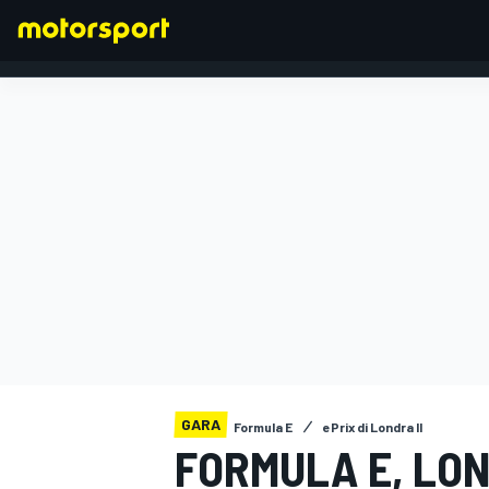
FORMULA 1
GARA
Formula E
ePrix di Londra II
FORMULA E, LOND