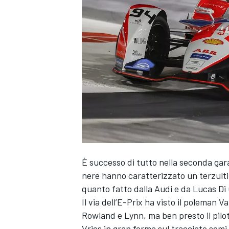
È successo di tutto nella seconda gara
nere hanno caratterizzato un terzult
quanto fatto dalla Audi e da Lucas Di
Il via dell’E-Prix ha visto il poleman
Rowland e Lynn, ma ben presto il pil
MONOPOSTO
Vries in gran forma sul tracciato semi 