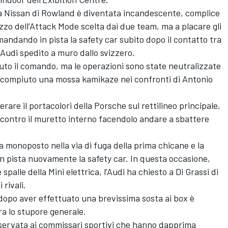
 la Nissan di Rowland è diventata incandescente, complice
izzo dell’Attack Mode scelta dai due team, ma a placare gli
mandando in pista la safety car subito dopo il contatto tra
l’Audi spedito a muro dallo svizzero.
to il comando, ma le operazioni sono state neutralizzate
compiuto una mossa kamikaze nei confronti di Antonio
rare il portacolori della Porsche sul rettilineo principale,
e contro il muretto interno facendolo andare a sbattere
 monoposto nella via di fuga della prima chicane e la
in pista nuovamente la safety car. In questa occasione,
spalle della Mini elettrica, l’Audi ha chiesto a Di Grassi di
 rivali.
 e dopo aver effettuato una brevissima sosta ai box è
ra lo stupore generale.
sservata ai commissari sportivi che hanno dapprima