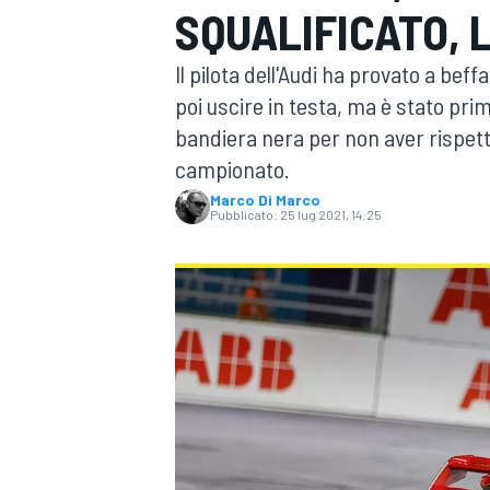
SQUALIFICATO, 
MOTOGP
WEC
Il pilota dell'Audi ha provato a beff
poi uscire in testa, ma è stato pri
bandiera nera per non aver rispetta
campionato.
Marco Di Marco
Pubblicato:
25 lug 2021, 14:25
WRC