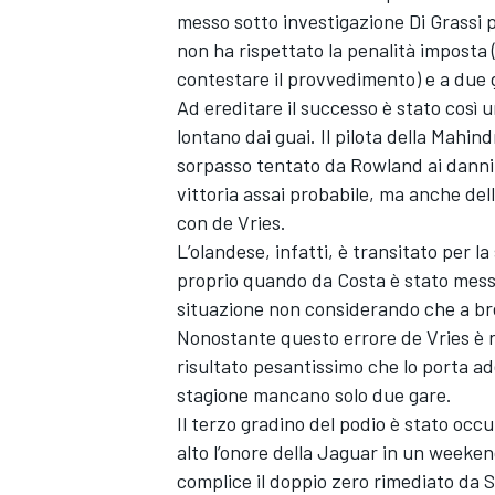
messo sotto investigazione Di Grassi pe
non ha rispettato la penalità imposta 
contestare il provvedimento) e a due g
Ad ereditare il successo è stato così 
lontano dai guai. Il pilota della Mahi
sorpasso tentato da Rowland ai danni 
vittoria assai probabile, ma anche dell
con de Vries.
L’olandese, infatti, è transitato per 
proprio quando da Costa è stato messo
situazione non considerando che a bre
Nonostante questo errore de Vries è r
risultato pesantissimo che lo porta ade
stagione mancano solo due gare.
ENDURANCE/GT
Il terzo gradino del podio è stato occ
alto l’onore della Jaguar in un weeke
complice il doppio zero rimediato da 