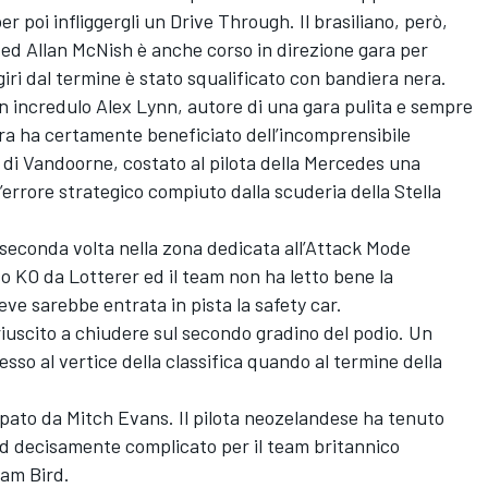
r poi infliggergli un Drive Through. Il brasiliano, però,
(ed Allan McNish è anche corso in direzione gara per
iri dal termine è stato squalificato con bandiera nera.
un incredulo Alex Lynn, autore di una gara pulita e sempre
ndra ha certamente beneficiato dell’incomprensibile
di Vandoorne, costato al pilota della Mercedes una
’errore strategico compiuto dalla scuderia della Stella
la seconda volta nella zona dedicata all’Attack Mode
 KO da Lotterer ed il team non ha letto bene la
ve sarebbe entrata in pista la safety car.
iuscito a chiudere sul secondo gradino del podio. Un
sso al vertice della classifica quando al termine della
upato da Mitch Evans. Il pilota neozelandese ha tenuto
nd decisamente complicato per il team britannico
Sam Bird.