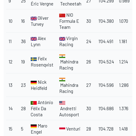
9
25
27
1'04.299
0.989
Éric Vergne
Techeetah
NIO
Oliver
10
16
Formula E
30
1'04.380
1.070
Turvey
Team
Alex
Virgin
11
36
24
1'04.491
1.181
Lynn
Racing
Felix
12
19
Mahindra
26
1'04.524
1.214
Rosenqvist
Racing
Nick
13
23
Mahindra
27
1'04.596
1.286
Heidfeld
Racing
António
14
28
Félix Da
Andretti
30
1'04.686
1.376
Costa
Autosport
Maro
15
5
Venturi
28
1'04.728
1.418
Engel