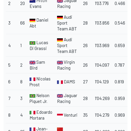
Mitch
Jaguar
2
20
26
1'03.776
0.466
Evans
Racing
Audi
Daniel
3
66
Sport
28
1'03.856
0.546
Abt
Team ABT
Audi
Lucas
4
1
Sport
26
1'03.969
0.659
Di Grassi
Team ABT
Sam
Virgin
5
2
26
1'04.097
0.787
Bird
Racing
Nicolas
6
8
DAMS
27
1'04.129
0.819
Prost
Nelson
Jaguar
7
3
28
1'04.269
0.959
Piquet Jr.
Racing
Edoardo
8
4
Venturi
35
1'04.279
0.969
Mortara
Jean-