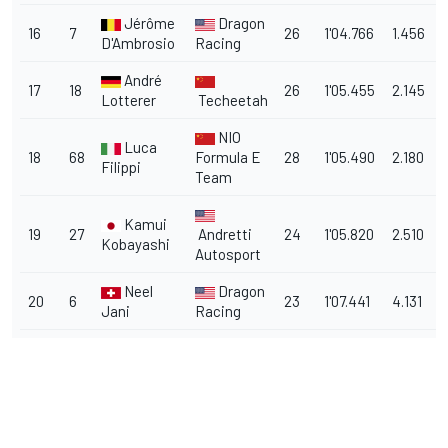
Jérôme
Dragon
16
7
26
1'04.766
1.456
D'Ambrosio
Racing
André
17
18
26
1'05.455
2.145
Lotterer
Techeetah
NIO
Luca
18
68
Formula E
28
1'05.490
2.180
Filippi
Team
Kamui
19
27
Andretti
24
1'05.820
2.510
Kobayashi
Autosport
Neel
Dragon
20
6
23
1'07.441
4.131
Jani
Racing