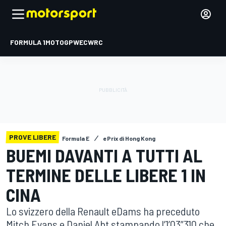
FORMULA 1
MOTOGP
WEC
WRC
PROVE LIBERE
Formula E
ePrix di Hong Kong
BUEMI DAVANTI A TUTTI AL
TERMINE DELLE LIBERE 1 IN
CINA
Lo svizzero della Renault eDams ha preceduto
Mitch Evans e Daniel Abt stampando l’1’03”310 che