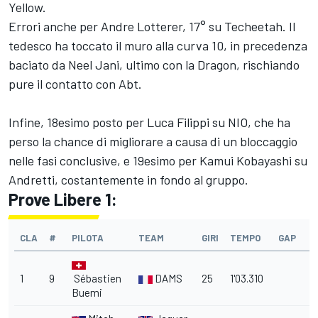
Yellow.
Errori anche per Andre Lotterer, 17° su Techeetah. Il
tedesco ha toccato il muro alla curva 10, in precedenza
baciato da Neel Jani, ultimo con la Dragon, rischiando
pure il contatto con Abt.
Infine, 18esimo posto per Luca Filippi su NIO, che ha
perso la chance di migliorare a causa di un bloccaggio
nelle fasi conclusive, e 19esimo per Kamui Kobayashi su
Andretti, costantemente in fondo al gruppo.
Prove Libere 1:
CLA
#
PILOTA
TEAM
GIRI
TEMPO
GAP
1
9
Sébastien
DAMS
25
1'03.310
Buemi