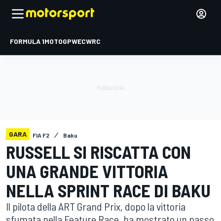
FORMULA 1
MOTOGP
WEC
WRC
GARA
FIA F2
Baku
RUSSELL SI RISCATTA CON
UNA GRANDE VITTORIA
NELLA SPRINT RACE DI BAKU
Il pilota della ART Grand Prix, dopo la vittoria
sfumata nella Feature Race, ha mostrato un passo