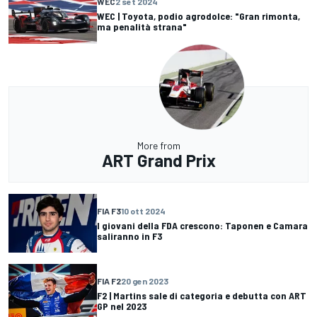
WEC
2 set 2024
WEC | Toyota, podio agrodolce: "Gran rimonta,
ma penalità strana"
More from
ART Grand Prix
FIA F3
10 ott 2024
I giovani della FDA crescono: Taponen e Camara
saliranno in F3
FIA F2
20 gen 2023
F2 | Martins sale di categoria e debutta con ART
GP nel 2023