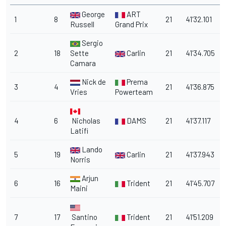
George
ART
1
8
21
41'32.101
Russell
Grand Prix
Sergio
2
18
Sette
Carlin
21
41'34.705
Camara
Nick de
Prema
3
4
21
41'36.875
Vries
Powerteam
4
6
Nicholas
DAMS
21
41'37.117
Latifi
Lando
5
19
Carlin
21
41'37.943
Norris
Arjun
6
16
Trident
21
41'45.707
Maini
7
17
Santino
Trident
21
41'51.209