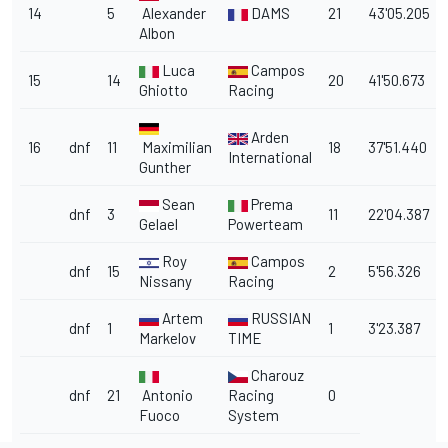
14
5
Alexander
DAMS
21
43'05.205
Albon
Luca
Campos
15
14
20
41'50.673
Ghiotto
Racing
Arden
16
dnf
11
Maximilian
18
37'51.440
International
Gunther
Sean
Prema
dnf
3
11
22'04.387
Gelael
Powerteam
Roy
Campos
dnf
15
2
5'56.326
Nissany
Racing
Artem
RUSSIAN
dnf
1
1
3'23.387
Markelov
TIME
Charouz
dnf
21
Antonio
Racing
0
Fuoco
System