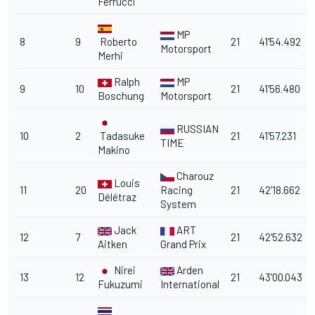
Ferrucci
MP
8
9
Roberto
21
41'54.492
Motorsport
Merhi
Ralph
MP
9
10
21
41'56.480
Boschung
Motorsport
RUSSIAN
10
2
Tadasuke
21
41'57.231
TIME
Makino
Charouz
Louis
11
20
Racing
21
42'18.662
Délétraz
System
Jack
ART
12
7
21
42'52.632
Aitken
Grand Prix
Nirei
Arden
13
12
21
43'00.043
Fukuzumi
International