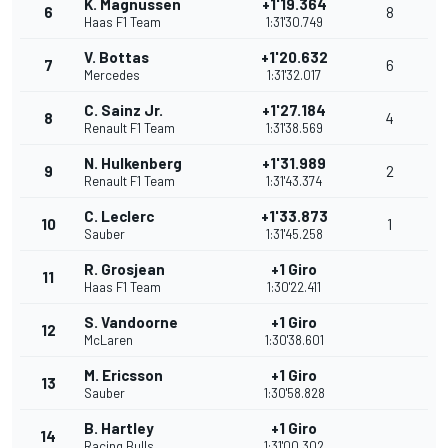
K. Magnussen
+1'19.364
6
8
Haas F1 Team
1:31'30.749
V. Bottas
+1'20.632
7
6
Mercedes
1:31'32.017
C. Sainz Jr.
+1'27.184
8
4
Renault F1 Team
1:31'38.569
N. Hulkenberg
+1'31.989
9
2
Renault F1 Team
1:31'43.374
C. Leclerc
+1'33.873
10
1
Sauber
1:31'45.258
R. Grosjean
+1 Giro
11
Haas F1 Team
1:30'22.411
S. Vandoorne
+1 Giro
12
McLaren
1:30'38.601
M. Ericsson
+1 Giro
13
Sauber
1:30'58.828
B. Hartley
+1 Giro
14
Racing Bulls
1:31'00.302