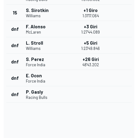
S. Sirotkin
+1 Giro
15
Williams
1:31'17.064
F. Alonso
+3 Giri
dnf
McLaren
1:27'44.089
L. Stroll
+5 Giri
dnf
Williams
1:23'49.846
S. Perez
+26 Giri
dnf
Force India
48'43.202
E. Ocon
dnf
Force India
P. Gasly
dnf
Racing Bulls