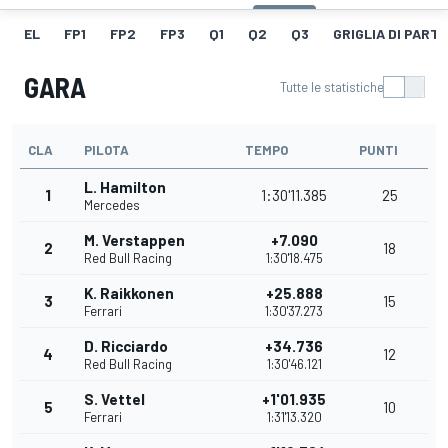
EL
FP1
FP2
FP3
Q1
Q2
Q3
GRIGLIA DI PART
GARA
Tutte le statistiche
CLA
PILOTA
TEMPO
PUNTI
L. Hamilton
1
1:30'11.385
25
Mercedes
M. Verstappen
+7.090
2
18
Red Bull Racing
1:30'18.475
K. Raikkonen
+25.888
3
15
Ferrari
1:30'37.273
D. Ricciardo
+34.736
4
12
Red Bull Racing
1:30'46.121
S. Vettel
+1'01.935
5
10
Ferrari
1:31'13.320