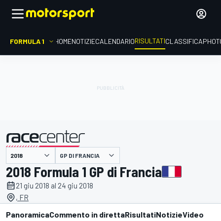
RISULTATI
FORMULA 1
HOME
NOTIZIE
CALENDARIO
CLASSIFICA
PHOT
GP DI FRANCIA
presentato da
2018 Formula 1 GP di Francia
21 giu 2018 al 24 giu 2018
, FR
Panoramica
Commento in diretta
Risultati
Notizie
Video