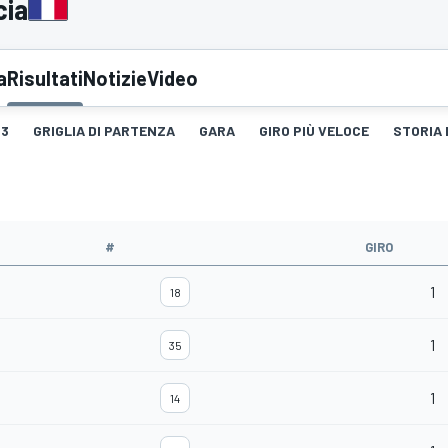
cia
a
Risultati
Notizie
Video
3
GRIGLIA DI PARTENZA
GARA
GIRO PIÙ VELOCE
STORIA 
#
GIRO
1
18
1
35
1
14