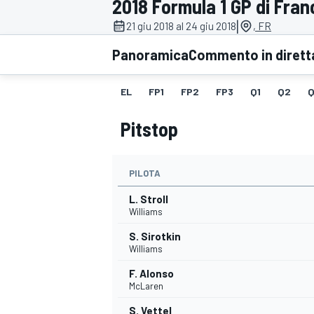
2018 Formula 1 GP di Fran
MOTOGP
WEC
|
21 giu 2018 al 24 giu 2018
, FR
Panoramica
Commento in dirett
EL
FP1
FP2
FP3
Q1
Q2
Q
Pitstop
PILOTA
WRC
L. Stroll
Williams
S. Sirotkin
Williams
F. Alonso
McLaren
S. Vettel