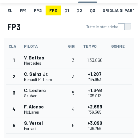
EL
FP1
FP2
FP3
Q1
Q2
Q3
GRIGLIA DI PART
FP3
Tutte le statistiche
CLA
PILOTA
GIRI
TEMPO
GOMME
V. Bottas
1
3
1'33.666
Mercedes
C. Sainz Jr.
+1.287
2
3
Renault F1 Team
1'34.953
C. Leclerc
+1.346
3
5
Sauber
1'35.012
F. Alonso
+2.699
4
4
McLaren
1'36.365
S. Vettel
+3.090
5
5
Ferrari
1'36.756