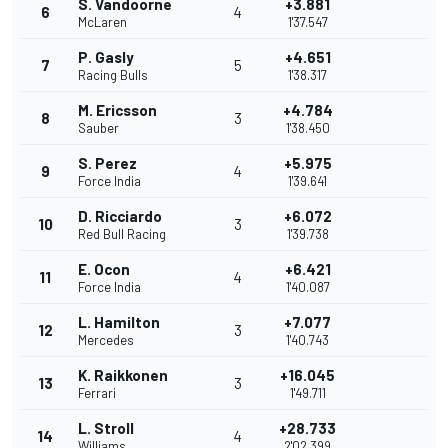
S. Vandoorne
+3.881
6
4
McLaren
1'37.547
P. Gasly
+4.651
7
5
Racing Bulls
1'38.317
M. Ericsson
+4.784
8
3
Sauber
1'38.450
S. Perez
+5.975
9
4
Force India
1'39.641
D. Ricciardo
+6.072
10
3
Red Bull Racing
1'39.738
E. Ocon
+6.421
11
4
Force India
1'40.087
L. Hamilton
+7.077
12
3
Mercedes
1'40.743
K. Raikkonen
+16.045
13
3
Ferrari
1'49.711
L. Stroll
+28.733
14
4
Williams
2'02.399