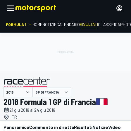
RISULTATI
FORMULA 1
HOME
NOTIZIE
CALENDARIO
CLASSIFICA
PHOT
GP DI FRANCIA
presentato da
2018 Formula 1 GP di Francia
21 giu 2018 al 24 giu 2018
, FR
Panoramica
Commento in diretta
Risultati
Notizie
Video