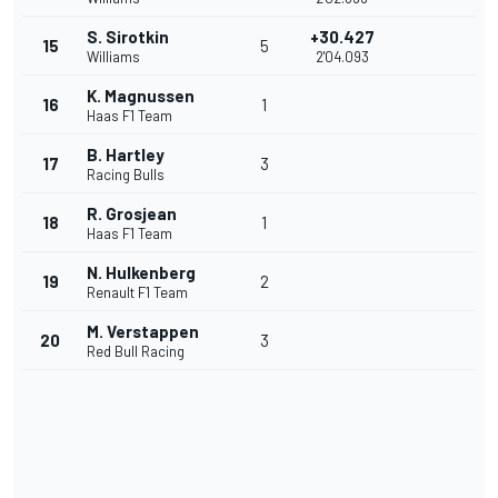
S. Sirotkin
+30.427
15
5
Williams
2'04.093
K. Magnussen
16
1
Haas F1 Team
B. Hartley
17
3
Racing Bulls
R. Grosjean
18
1
Haas F1 Team
N. Hulkenberg
19
2
Renault F1 Team
M. Verstappen
20
3
Red Bull Racing