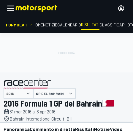
RISULTATI
FORMULA 1
HOME
NOTIZIE
CALENDARIO
CLASSIFICA
PHOT
GP DEL BAHRAIN
presentato da
2016 Formula 1 GP del Bahrain
31 mar 2016 al 3 apr 2016
Bahrain International Circuit, BH
Panoramica
Commento in diretta
Risultati
Notizie
Video