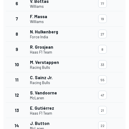
V. Bottas
6
77
Williams
F. Massa
7
19
Williams
N. Hulkenberg
8
27
Force India
R. Grosjean
9
8
Haas F1 Team
M. Verstappen
10
33
Racing Bulls
C. Sainz Jr.
11
55
Racing Bulls
S. Vandoorne
12
47
McLaren
E. Gutiérrez
13
21
Haas F1 Team
J. Button
14
22
McLaren