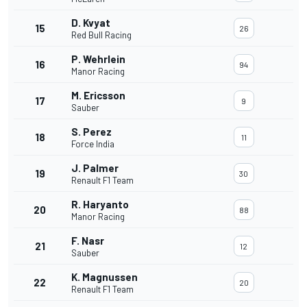
D. Kvyat
15
26
Red Bull Racing
P. Wehrlein
16
94
Manor Racing
M. Ericsson
17
9
Sauber
S. Perez
18
11
Force India
J. Palmer
19
30
Renault F1 Team
R. Haryanto
20
88
Manor Racing
F. Nasr
21
12
Sauber
K. Magnussen
22
20
Renault F1 Team