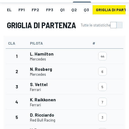
EL
FP1
FP2
FP3
Q1
Q2
Q3
GRIGLIA DI PART
GRIGLIA DI PARTENZA
Tutte le statistiche
CLA
PILOTA
#
L. Hamilton
1
44
Mercedes
N. Rosberg
2
6
Mercedes
S. Vettel
3
5
Ferrari
K. Raikkonen
4
7
Ferrari
D. Ricciardo
5
3
Red Bull Racing