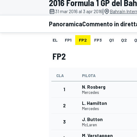
2016 Formula 1 GP del Bah
MOTOGP
WEC
|
31 mar 2016 al 3 apr 2016
Bahrain Inter
Panoramica
Commento in dirett
EL
FP1
FP2
FP3
Q1
Q2
Q
FP2
CLA
PILOTA
WRC
N. Rosberg
1
Mercedes
L. Hamilton
2
Mercedes
J. Button
3
McLaren
M. Verstappen