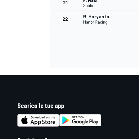
F. Nasr
21
Sauber
R. Haryanto
22
Manor Racing
Scarica le tue app
ENDURANCE/GT