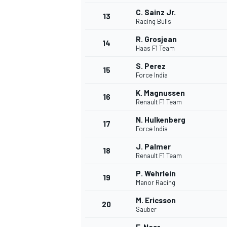
C. Sainz Jr.
13
Racing Bulls
R. Grosjean
14
Haas F1 Team
S. Perez
15
Force India
K. Magnussen
16
Renault F1 Team
N. Hulkenberg
17
Force India
J. Palmer
18
Renault F1 Team
P. Wehrlein
19
Manor Racing
M. Ericsson
20
Sauber