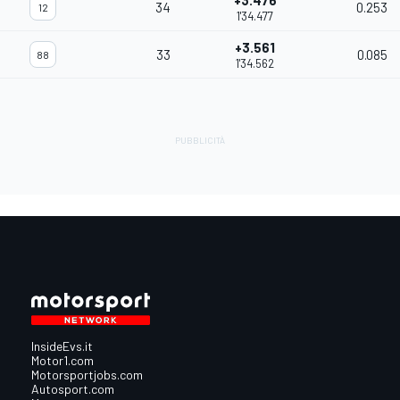
+3.476
34
0.253
12
1'34.477
+3.561
33
0.085
88
1'34.562
InsideEvs.it
Motor1.com
Motorsportjobs.com
Autosport.com