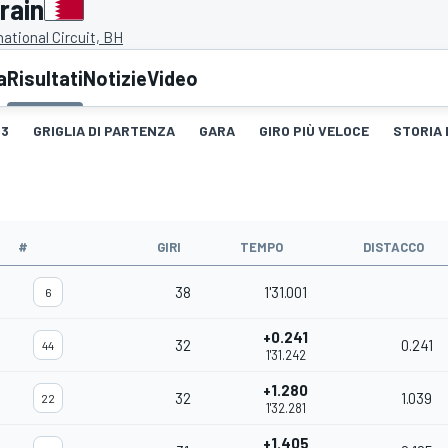
rain
national Circuit, BH
a
Risultati
Notizie
Video
3
GRIGLIA DI PARTENZA
GARA
GIRO PIÙ VELOCE
STORIA 
#
GIRI
TEMPO
DISTACCO
38
1'31.001
6
+0.241
32
0.241
44
1'31.242
+1.280
32
1.039
22
1'32.281
+1.405