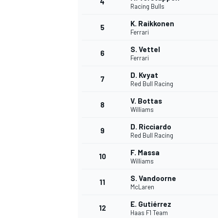
4
Racing Bulls
K. Raikkonen
5
Ferrari
S. Vettel
6
Ferrari
D. Kvyat
7
Red Bull Racing
V. Bottas
8
Williams
D. Ricciardo
9
Red Bull Racing
F. Massa
10
Williams
S. Vandoorne
11
McLaren
E. Gutiérrez
MONOPOSTO
12
Haas F1 Team