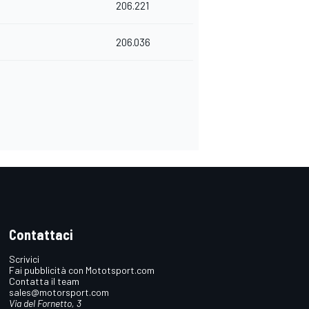
206.221
206.036
Contattaci
Scrivici
Fai pubblicità con Mototsport.com
Contatta il team
sales@motorsport.com
Via del Fornetto, 3