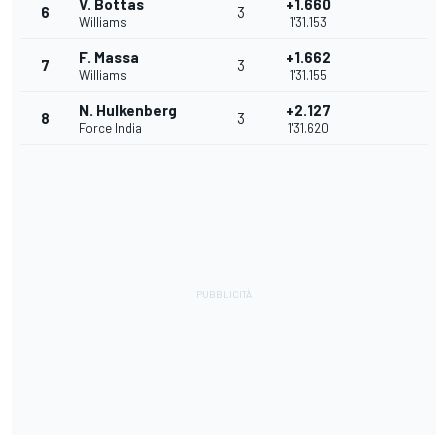
V. Bottas
+1.660
6
3
Williams
1'31.153
F. Massa
+1.662
7
3
Williams
1'31.155
N. Hulkenberg
+2.127
8
3
Force India
1'31.620