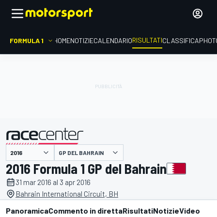
RISULTATI
FORMULA 1
HOME
NOTIZIE
CALENDARIO
CLASSIFICA
PHOT
GP DEL BAHRAIN
presentato da
2016 Formula 1 GP del Bahrain
31 mar 2016 al 3 apr 2016
Bahrain International Circuit, BH
Panoramica
Commento in diretta
Risultati
Notizie
Video