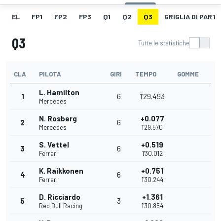
EL
FP1
FP2
FP3
Q1
Q2
Q3
GRIGLIA DI PART
Q3
Tutte le statistiche
CLA
PILOTA
GIRI
TEMPO
GOMME
L. Hamilton
1
6
1'29.493
Mercedes
N. Rosberg
+0.077
2
6
Mercedes
1'29.570
S. Vettel
+0.519
3
6
Ferrari
1'30.012
K. Raikkonen
+0.751
4
6
Ferrari
1'30.244
D. Ricciardo
+1.361
5
3
Red Bull Racing
1'30.854