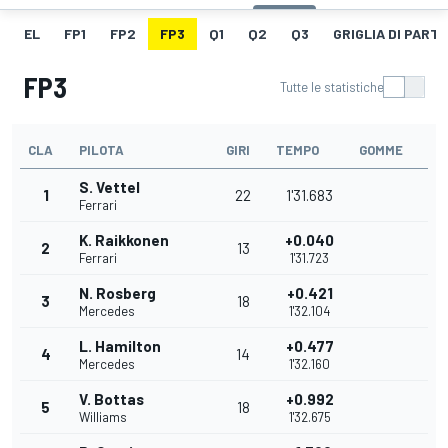
EL
FP1
FP2
FP3
Q1
Q2
Q3
GRIGLIA DI PART
FP3
Tutte le statistiche
CLA
PILOTA
GIRI
TEMPO
GOMME
S. Vettel
1
22
1'31.683
Ferrari
K. Raikkonen
+0.040
2
13
Ferrari
1'31.723
N. Rosberg
+0.421
3
18
Mercedes
1'32.104
L. Hamilton
+0.477
4
14
Mercedes
1'32.160
V. Bottas
+0.992
5
18
Williams
1'32.675