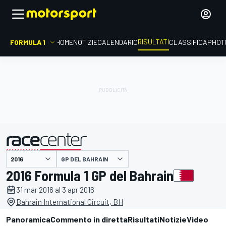
RISULTATI
FORMULA 1
HOME
NOTIZIE
CALENDARIO
CLASSIFICA
PHOT
GP DEL BAHRAIN
presentato da
2016 Formula 1 GP del Bahrain
31 mar 2016 al 3 apr 2016
Bahrain International Circuit, BH
Panoramica
Commento in diretta
Risultati
Notizie
Video