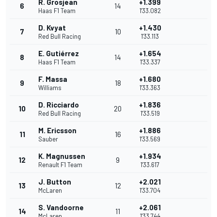
R. Grosjean
+1.399
6
14
Haas F1 Team
1'33.082
D. Kvyat
+1.430
7
10
Red Bull Racing
1'33.113
E. Gutiérrez
+1.654
8
14
Haas F1 Team
1'33.337
F. Massa
+1.680
9
18
Williams
1'33.363
D. Ricciardo
+1.836
10
20
Red Bull Racing
1'33.519
M. Ericsson
+1.886
11
16
Sauber
1'33.569
K. Magnussen
+1.934
12
9
Renault F1 Team
1'33.617
J. Button
+2.021
13
12
McLaren
1'33.704
S. Vandoorne
+2.061
14
11
McLaren
1'33.744