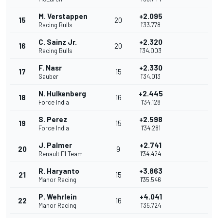
M. Verstappen
+2.095
15
20
Racing Bulls
1'33.778
C. Sainz Jr.
+2.320
16
20
Racing Bulls
1'34.003
F. Nasr
+2.330
17
15
Sauber
1'34.013
N. Hulkenberg
+2.445
18
16
Force India
1'34.128
S. Perez
+2.598
19
15
Force India
1'34.281
J. Palmer
+2.741
20
9
Renault F1 Team
1'34.424
R. Haryanto
+3.863
21
15
Manor Racing
1'35.546
P. Wehrlein
+4.041
22
16
Manor Racing
1'35.724