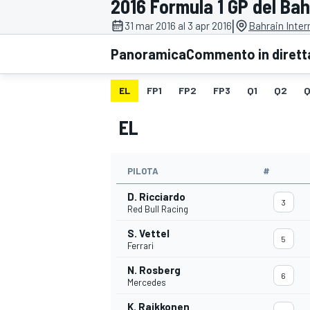
2016 Formula 1 GP del Bah
MOTOGP
WEC
|
31 mar 2016 al 3 apr 2016
Bahrain Inter
Panoramica
Commento in dirett
EL
FP1
FP2
FP3
Q1
Q2
Q
EL
PILOTA
#
WRC
D. Ricciardo
3
Red Bull Racing
S. Vettel
5
Ferrari
N. Rosberg
6
Mercedes
K. Raikkonen