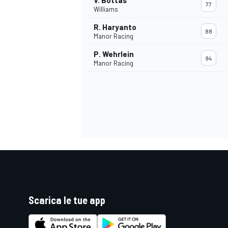
V. Bottas
77
Williams
R. Haryanto
88
Manor Racing
P. Wehrlein
94
Manor Racing
ENDURANCE/GT
Scarica le tue app