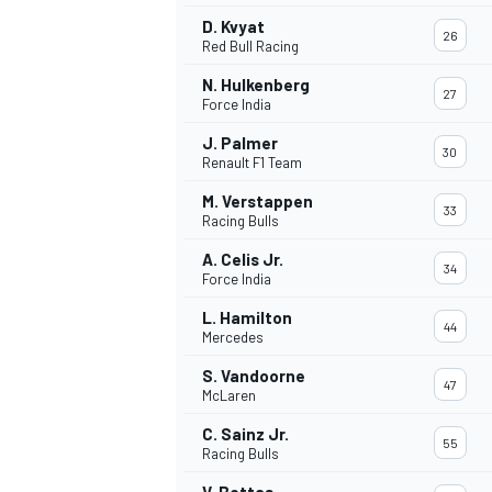
D. Kvyat
26
Red Bull Racing
N. Hulkenberg
27
Force India
J. Palmer
30
Renault F1 Team
M. Verstappen
33
Racing Bulls
A. Celis Jr.
34
Force India
L. Hamilton
44
Mercedes
S. Vandoorne
47
McLaren
C. Sainz Jr.
55
Racing Bulls