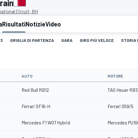
rain
national Circuit, BH
a
Risultati
Notizie
Video
3
GRIGLIA DI PARTENZA
GARA
GIRO PIÙ VELOCE
STORIA 
AUTO
MOTORE
Red Bull RB12
TAG Heuer RB1
Ferrari SF16-H
Ferrari 059/5
Mercedes F1 W07 Hybrid
Mercedes PU10