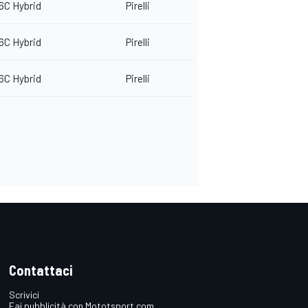
6C Hybrid
Pirelli
6C Hybrid
Pirelli
6C Hybrid
Pirelli
Contattaci
Scrivici
Fai pubblicità con Mototsport.com