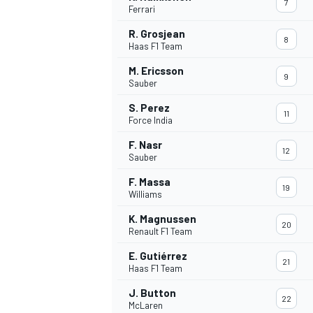
7
Ferrari
R. Grosjean
8
Haas F1 Team
M. Ericsson
9
Sauber
S. Perez
11
Force India
F. Nasr
12
Sauber
F. Massa
19
Williams
K. Magnussen
20
Renault F1 Team
E. Gutiérrez
21
Haas F1 Team
J. Button
MONOPOSTO
22
McLaren