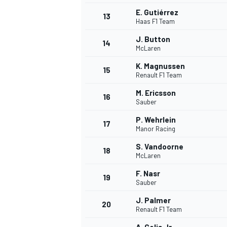
E. Gutiérrez
13
Haas F1 Team
J. Button
14
McLaren
K. Magnussen
15
Renault F1 Team
M. Ericsson
16
Sauber
P. Wehrlein
17
Manor Racing
S. Vandoorne
18
McLaren
F. Nasr
19
Sauber
J. Palmer
20
Renault F1 Team