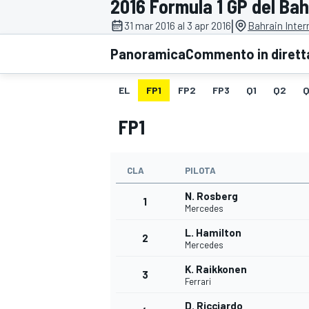
2016 Formula 1 GP del Bah
MOTOGP
WEC
|
31 mar 2016 al 3 apr 2016
Bahrain Inter
Panoramica
Commento in dirett
EL
FP1
FP2
FP3
Q1
Q2
Q
FP1
CLA
PILOTA
WRC
N. Rosberg
1
Mercedes
L. Hamilton
2
Mercedes
K. Raikkonen
3
Ferrari
D. Ricciardo