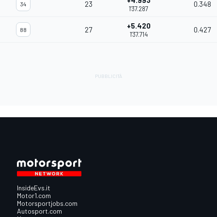
+4.993
23
0.348
34
1'37.287
+5.420
27
0.427
88
1'37.714
InsideEvs.it
Motor1.com
Motorsportjobs.com
Autosport.com