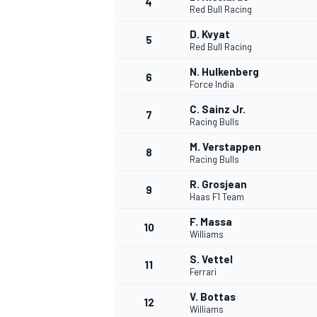
4
Red Bull Racing
D. Kvyat
5
Red Bull Racing
N. Hulkenberg
6
Force India
C. Sainz Jr.
7
Racing Bulls
M. Verstappen
8
Racing Bulls
R. Grosjean
9
Haas F1 Team
F. Massa
10
Williams
S. Vettel
11
Ferrari
V. Bottas
MONOPOSTO
12
Williams