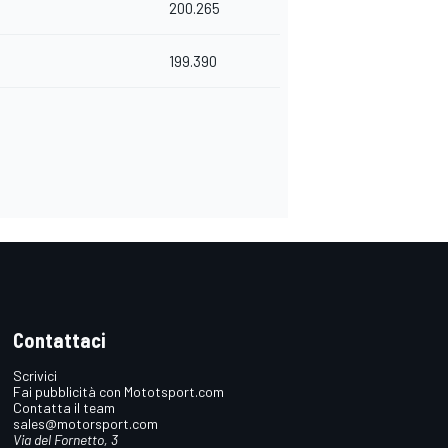
200.265
199.390
Contattaci
Scrivici
Fai pubblicità con Mototsport.com
Contatta il team
sales@motorsport.com
Via del Fornetto, 3