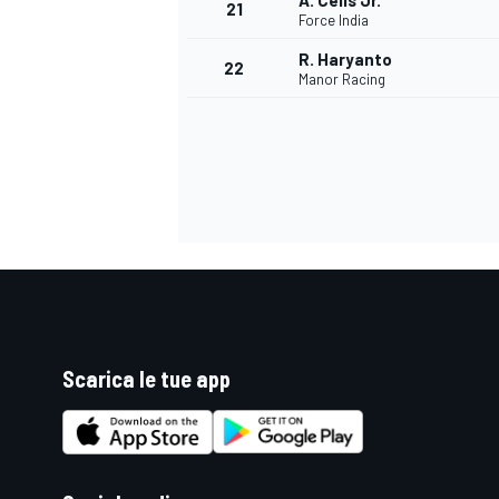
A. Celis Jr.
21
Force India
R. Haryanto
22
Manor Racing
Scarica le tue app
ENDURANCE/GT