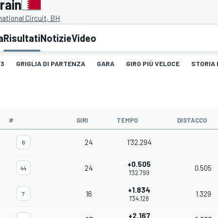
rain
national Circuit, BH
a
Risultati
Notizie
Video
3
GRIGLIA DI PARTENZA
GARA
GIRO PIÙ VELOCE
STORIA 
#
GIRI
TEMPO
DISTACCO
24
1'32.294
6
+0.505
24
0.505
44
1'32.799
+1.834
16
1.329
7
1'34.128
+2.167