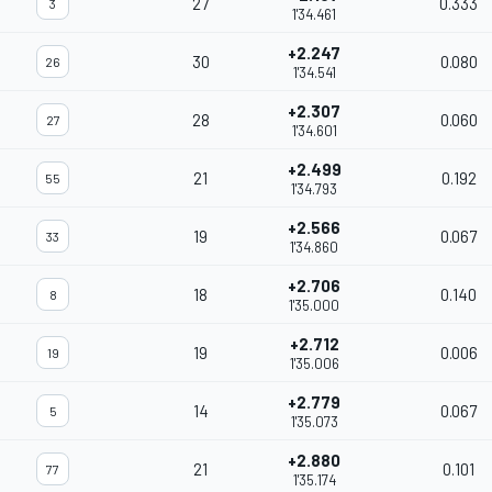
27
0.333
3
1'34.461
+2.247
30
0.080
26
1'34.541
+2.307
28
0.060
27
1'34.601
+2.499
21
0.192
55
1'34.793
+2.566
19
0.067
33
1'34.860
+2.706
18
0.140
8
1'35.000
+2.712
19
0.006
19
1'35.006
+2.779
14
0.067
5
1'35.073
+2.880
21
0.101
77
1'35.174