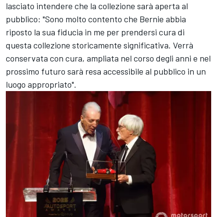
lasciato intendere che la collezione sarà aperta al
pubblico: "Sono molto contento che Bernie abbia
riposto la sua fiducia in me per prendersi cura di
questa collezione storicamente significativa. Verrà
conservata con cura, ampliata nel corso degli anni e nel
prossimo futuro sarà resa accessibile al pubblico in un
luogo appropriato".