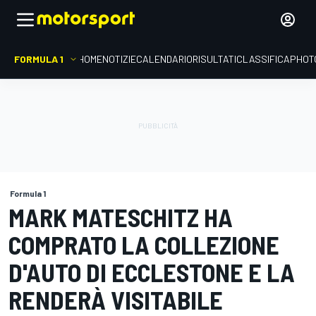
FORMULA 1
HOME
NOTIZIE
CALENDARIO
RISULTATI
CLASSIFICA
PHOT
Formula 1
MARK MATESCHITZ HA
COMPRATO LA COLLEZIONE
D'AUTO DI ECCLESTONE E LA
RENDERÀ VISITABILE