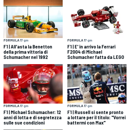
FORMULA 1
7 gm
FORMULA 1
7 gm
F1 | All'asta la Benetton
F1 | E' in arrivo la Ferrari
della prima vittoria di
F2004 di Michael
Schumacher nel 1992
Schumacher fatta da LEGO
FORMULA 1
7 gm
FORMULA 1
7 gm
F1 | Michael Schumacher: 12
F1 | Russell si sente pronto
anni di lotta e di segretezza
a lottare per il titolo: "Vorrei
sulle sue condizioni
battermi con Max"