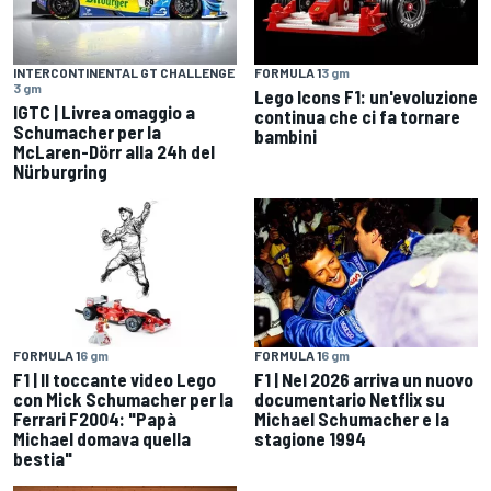
INTERCONTINENTAL GT CHALLENGE
FORMULA 1
3 gm
3 gm
Lego Icons F1: un'evoluzione
IGTC | Livrea omaggio a
continua che ci fa tornare
Schumacher per la
bambini
McLaren-Dörr alla 24h del
Nürburgring
FORMULA 1
6 gm
FORMULA 1
6 gm
F1 | Il toccante video Lego
F1 | Nel 2026 arriva un nuovo
con Mick Schumacher per la
documentario Netflix su
Ferrari F2004: "Papà
Michael Schumacher e la
Michael domava quella
stagione 1994
bestia"