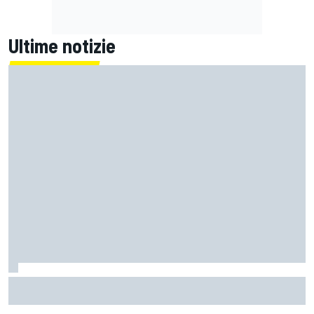
Ultime notizie
MotoGP | Marini sul suo futuro in Tech3: "Tutto sarà
ufficializzato questo fine settimana"