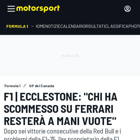
FORMULA 1
HOME
NOTIZIE
CALENDARIO
RISULTATI
CLASSIFICA
PHOT
Formula 1
GP del Canada
F1 | ECCLESTONE: "CHI HA
SCOMMESSO SU FERRARI
RESTERÀ A MANI VUOTE"
Dopo sei vittorie consecutive della Red Bull e i
problemi della F1-75, l'ex proprietario della F1,