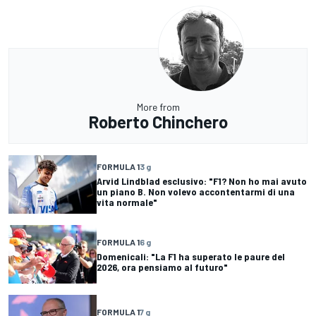
More from
Roberto Chinchero
FORMULA 1
3 g
Arvid Lindblad esclusivo: "F1? Non ho mai avuto
un piano B. Non volevo accontentarmi di una
vita normale"
FORMULA 1
6 g
Domenicali: "La F1 ha superato le paure del
2026, ora pensiamo al futuro"
FORMULA 1
7 g