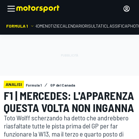
FORMULA 1
HOME
NOTIZIE
CALENDARIO
RISULTATI
CLASSIFICA
PHOT
ANALISI
Formula 1
GP del Canada
F1 | MERCEDES: L'APPARENZA
QUESTA VOLTA NON INGANNA
Toto Wolff scherzando ha detto che andrebbero
riasfaltate tutte le pista prima del GP per far
funzionare la W13, ma il terzo e quarto posto di