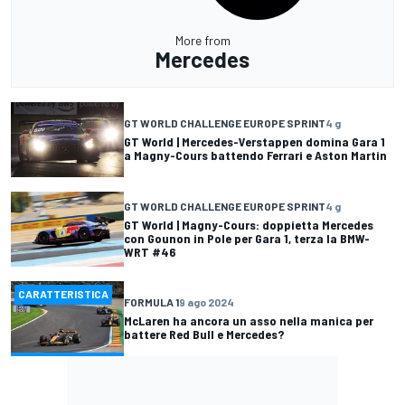
More from
Mercedes
GT WORLD CHALLENGE EUROPE SPRINT
4 g
GT World | Mercedes-Verstappen domina Gara 1
a Magny-Cours battendo Ferrari e Aston Martin
GT WORLD CHALLENGE EUROPE SPRINT
4 g
GT World | Magny-Cours: doppietta Mercedes
con Gounon in Pole per Gara 1, terza la BMW-
WRT #46
CARATTERISTICA
FORMULA 1
9 ago 2024
McLaren ha ancora un asso nella manica per
battere Red Bull e Mercedes?