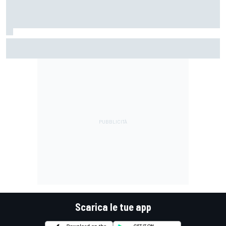
MotoGP | Pol Espargaro: "In linea di principio vengo per una
gara, poi vedremo cosa succederà nella prossima"
Scarica le tue app