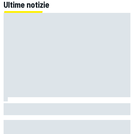
Ultime notizie
MotoGP | Quartararo non ha mai discusso del rinnovo con
Yamaha: "Credo in Honda, avevo bisogno di aria fresca"