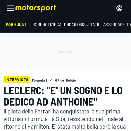
FORMULA 1
HOME
NOTIZIE
CALENDARIO
RISULTATI
CLASSIFICA
PHOT
INTERVISTA
Formula 1
GP del Belgio
LECLERC: "E' UN SOGNO E LO
DEDICO AD ANTHOINE"
Il pilota della Ferrari ha conquistato la sua prima
vittoria in Formula 1 a Spa, resistendo nel finale al
ritorno di Hamilton. E' stata molto bella però la sua