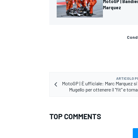
MotoGP | Bandier
Marquez
Condi
ARTICOLO 
MotoGP | È ufficiale: Marc Marquez si 
Mugello per ottenere il "fit" e torna
TOP COMMENTS
RALLY