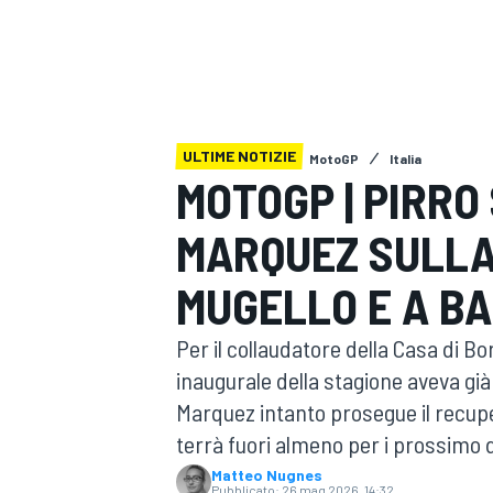
MOTOGP
WEC
ULTIME NOTIZIE
MotoGP
Italia
MOTOGP | PIRRO
MARQUEZ SULLA 
WRC
MUGELLO E A B
Per il collaudatore della Casa di Bo
inaugurale della stagione aveva già
Marquez intanto prosegue il recuper
terrà fuori almeno per i prossimo 
Matteo Nugnes
Pubblicato:
26 mag 2026, 14:32