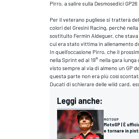
Pirro
, a salire sulla Desmosedici GP26
Per il veterano pugliese si tratterà de
colori del Gresini Racing, perché nella
sostituito
Fermin Aldeguer
, che stava
cui era stato vittima in allenamento d
In quell'occasione Pirro, che il pross
nella Sprint ed al 19° nella gara lunga
visto sempre al via di almeno un GP de
questa parte non era più così scontata
Ducati di schierare delle wild card, e
Leggi anche:
ENDURANCE/GT
MOTOGP
MotoGP | È uffici
e tornare in pis