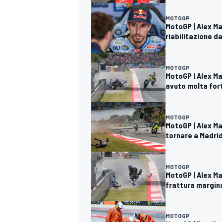
MOTOGP
MotoGP | Alex Ma
riabilitazione da
MOTOGP
MotoGP | Alex M
avuto molta for
MOTOGP
MotoGP | Alex Ma
tornare a Madri
MOTOGP
MotoGP | Alex Ma
frattura margin
MONOMARCA
MOTOGP