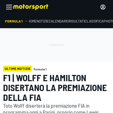
FORMULA 1
HOME
NOTIZIE
CALENDARIO
RISULTATI
CLASSIFICA
PHOT
ULTIME NOTIZIE
Formula 1
F1 | WOLFF E HAMILTON
DISERTANO LA PREMIAZIONE
DELLA FIA
Toto Wolff diserterà la premiazione FIA in
programma oggi a Parigi, proprio come Lewis