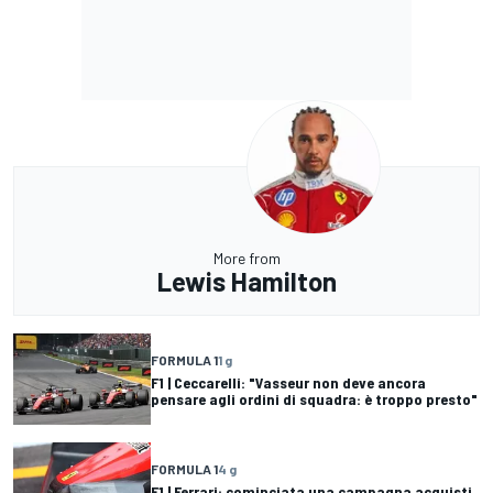
More from
Lewis Hamilton
FORMULA 1
1 g
F1 | Ceccarelli: "Vasseur non deve ancora
pensare agli ordini di squadra: è troppo presto"
FORMULA 1
4 g
F1 | Ferrari: cominciata una campagna acquisti