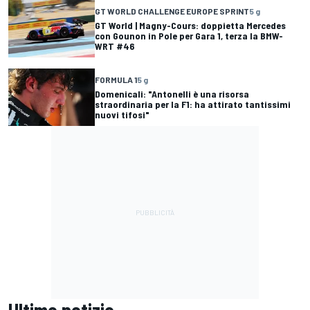
GT WORLD CHALLENGE EUROPE SPRINT
5 g
GT World | Magny-Cours: doppietta Mercedes
con Gounon in Pole per Gara 1, terza la BMW-
WRT #46
FORMULA 1
5 g
Domenicali: "Antonelli è una risorsa
straordinaria per la F1: ha attirato tantissimi
nuovi tifosi"
Ultime notizie