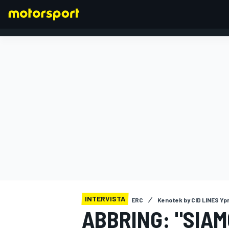
FORMULA 1
INTERVISTA
ERC
Kenotek by CID LINES Ypr
ABBRING: "SIAM