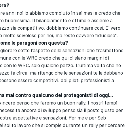
ora?
tre anni noi lo abbiamo compiuto in sei mesi e credo che
o buonissima. Il bilanciamento è ottimo e assieme a
zzo sia competitivo, dobbiamo continuare così. E' vero
o molto scivoloso per noi, ma resto davvero fiducioso".
 come le paragoni con questa?
liorare sotto l'aspetto delle sensazioni che trasmettono
omune con le WRC credo che qui ci siano margini di
ze con le WRC, solo qualche pezzo. L'ultima volta che ho
zzo fa circa, ma ritengo che le sensazioni te le debbano
possono essere competitivi, dai piloti professionisti a
ma mai contro qualcuno dei protagonisti di oggi...
vincere penso che faremo un buon rally. I nostri tempi
ecessita ancora di sviluppo penso sia il posto giusto per
ostre aspettative e sensazioni. Per me e per Seb
 del solito lavoro che si compie durante un rally per cercare