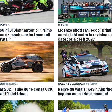
OGP
4 h
WEC
1 g
oGP | Di Giannantonio: "Primo
Licenze piloti FIA: ecco i primi
rno ok, anche se ho i muscoli
nomi di chi andrà in revisione 
rutti!"
categoria per il 2027
AR
11 gen 2021
RALLY SVIZZERA
28 ott 2017
ar 2021: sulle dune con la GCK
Rallye du Valais: Kevin Abbring
ast 1 elettrica!
impone nella prima manche!