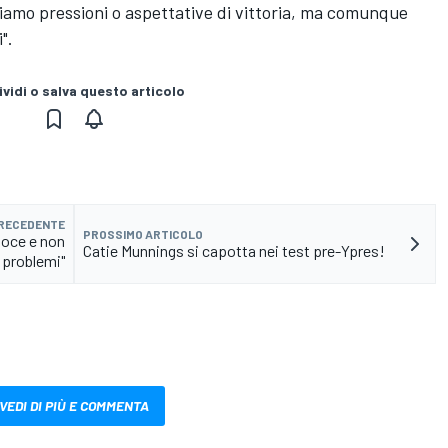
bbiamo pressioni o aspettative di vittoria, ma comunque
".
vidi o salva questo articolo
PRECEDENTE
PROSSIMO ARTICOLO
loce e non
Catie Munnings si capotta nei test pre-Ypres!
 problemi"
VEDI DI PIÙ E COMMENTA