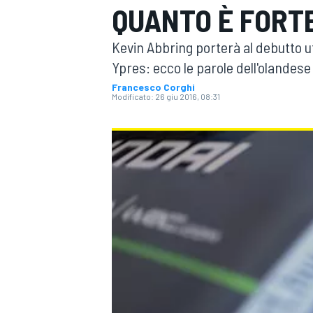
QUANTO È FORTE
MOTOGP
WEC
Kevin Abbring porterà al debutto uf
Ypres: ecco le parole dell'olandese 
Francesco Corghi
Modificato:
26 giu 2016, 08:31
WRC