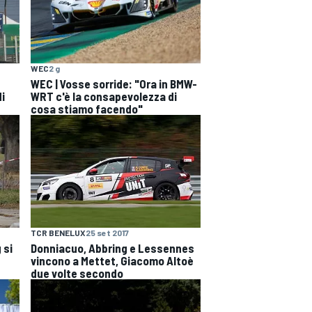
WEC
2 g
WEC | Vosse sorride: "Ora in BMW-
di
WRT c'è la consapevolezza di
cosa stiamo facendo"
TCR BENELUX
25 set 2017
 si
Donniacuo, Abbring e Lessennes
vincono a Mettet, Giacomo Altoè
due volte secondo