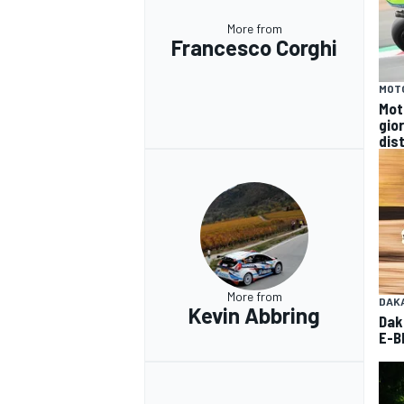
More from
Francesco Corghi
MOT
Mot
gio
dist
More from
DAK
Kevin Abbring
Dak
E-Bl
RALLY