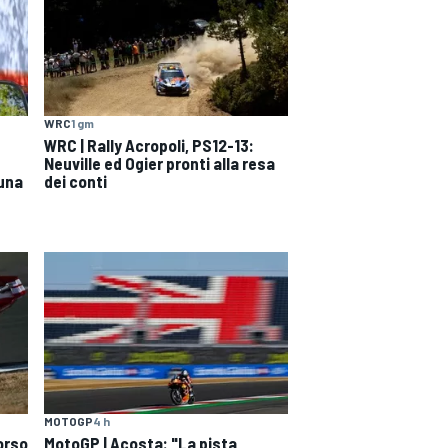
WRC
1 gm
WRC | Rally Acropoli, PS12-13:
Neuville ed Ogier pronti alla resa
 una
dei conti
MOTOGP
4 h
orso
MotoGP | Acosta: "La pista