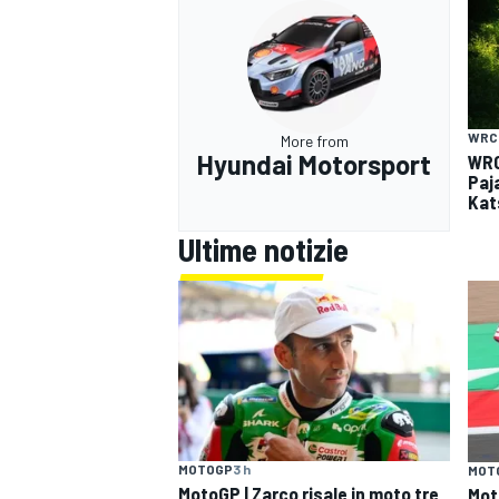
WRC
More from
Hyundai Motorsport
WRC
Paja
Kat
Ultime notizie
MOTOGP
3 h
MOT
MotoGP | Zarco risale in moto tre
Mot