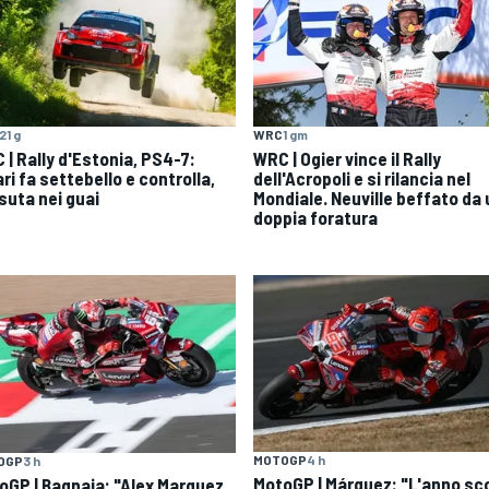
21 g
WRC
1 gm
 | Rally d'Estonia, PS4-7:
WRC | Ogier vince il Rally
ri fa settebello e controlla,
dell'Acropoli e si rilancia nel
suta nei guai
Mondiale. Neuville beffato da
doppia foratura
MOTOGP
4 h
OGP
3 h
MotoGP | Márquez: "L'anno sc
oGP | Bagnaia: "Alex Marquez