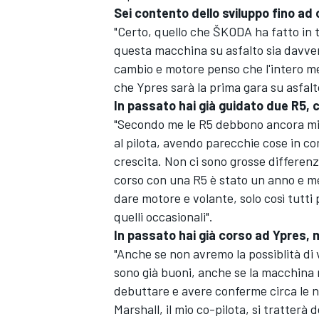
Sei contento dello sviluppo fino ad 
"Certo, quello che ŠKODA ha fatto in 
questa macchina su asfalto sia davver
cambio e motore penso che l'intero me
che Ypres sarà la prima gara su asfalt
In passato hai già guidato due R5,
"Secondo me le R5 debbono ancora mig
al pilota, avendo parecchie cose in c
crescita. Non ci sono grosse differen
corso con una R5 è stato un anno e me
dare motore e volante, solo così tutti 
quelli occasionali".
In passato hai già corso ad Ypres, 
"Anche se non avremo la possiblità di 
sono già buoni, anche se la macchina n
debuttare e avere conferme circa le n
Marshall, il mio co-pilota, si tratterà